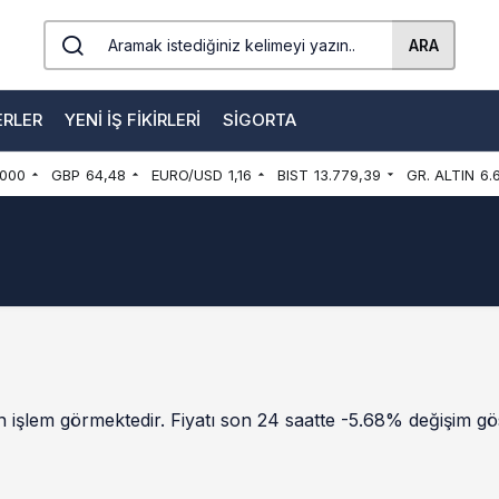
ARA
ERLER
YENI İŞ FIKIRLERI
SIGORTA
000
GBP
64,48
EURO/USD
1,16
BIST
13.779,39
GR. ALTIN
6.
 işlem görmektedir. Fiyatı son 24 saatte -5.68% değişim göst