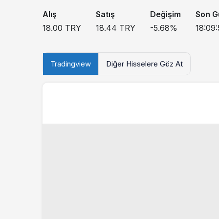
Alış
Satış
Değişim
Son G
18.00
TRY
18.44
TRY
-5.68
%
18:09:
Tradingview
Diğer Hisselere Göz At