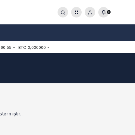
0
660,55
BTC
0,000000
ermiştir..