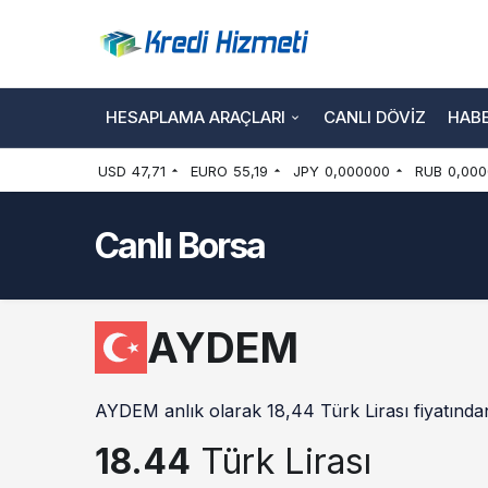
HESAPLAMA ARAÇLARI
CANLI DÖVIZ
HAB
USD
47,71
EURO
55,19
JPY
0,000000
RUB
0,000
Canlı Borsa
AYDEM
AYDEM anlık olarak 18,44 Türk Lirası fiyatından
18.44
Türk Lirası