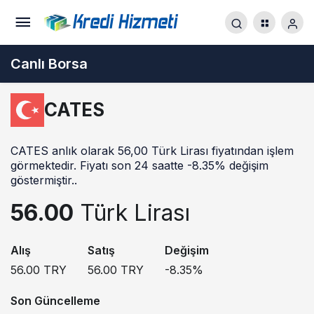
Canlı Borsa
CATES
CATES anlık olarak 56,00 Türk Lirası fiyatından işlem
görmektedir. Fiyatı son 24 saatte -8.35% değişim
göstermiştir..
56.00
Türk Lirası
Alış
Satış
Değişim
56.00
TRY
56.00
TRY
-8.35
%
Son Güncelleme