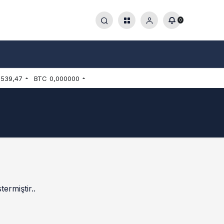
0
.539,47
BTC
0,000000
ermiştir..