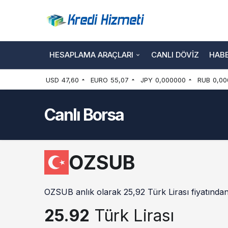
HESAPLAMA ARAÇLARI
CANLI DÖVIZ
HAB
USD
47,60
EURO
55,07
JPY
0,000000
RUB
0,00
Canlı Borsa
OZSUB
OZSUB anlık olarak 25,92 Türk Lirası fiyatından
25.92
Türk Lirası