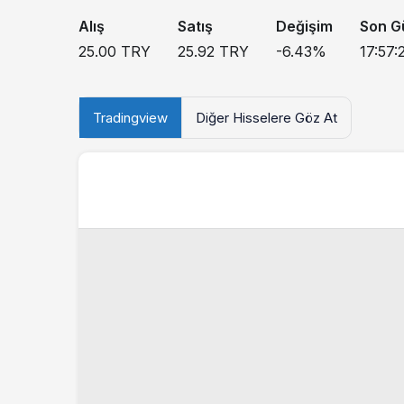
Alış
Satış
Değişim
Son G
25.00
TRY
25.92
TRY
-6.43
%
17:57:
Tradingview
Diğer Hisselere Göz At