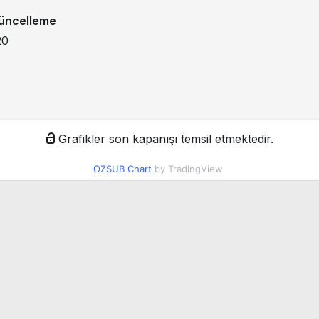
üncelleme
20
Grafikler son kapanışı temsil etmektedir.
OZSUB Chart
by TradingView