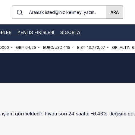
ARA
ERLER
YENI İŞ FIKIRLERI
SIGORTA
0000
GBP
64,25
EURO/USD
1,15
BIST
13.772,07
GR. ALTIN
6
 işlem görmektedir. Fiyatı son 24 saatte -6.43% değişim göst