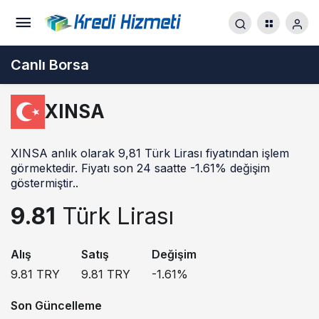
Canlı Borsa
XINSA
XINSA anlık olarak 9,81 Türk Lirası fiyatından işlem
görmektedir. Fiyatı son 24 saatte -1.61% değişim
göstermiştir..
9.81
Türk Lirası
Alış
Satış
Değişim
9.81
TRY
9.81
TRY
-1.61
%
Son Güncelleme