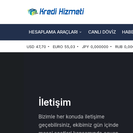
HESAPLAMA ARAÇLARI
CANLI DÖVIZ
HAB
USD
47,70
EURO
55,03
JPY
0,000000
RUB
0,00
İletişim
Bizimle her konuda iletişime
geçebilirsiniz, ekibimiz gün içinde