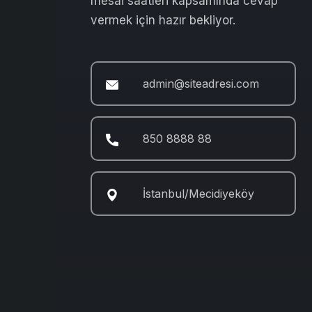
mesai saatleri kapsamında cevap
vermek için hazır bekliyor.
admin@siteadresi.com
850 8888 88
İstanbul/Mecidiyeköy