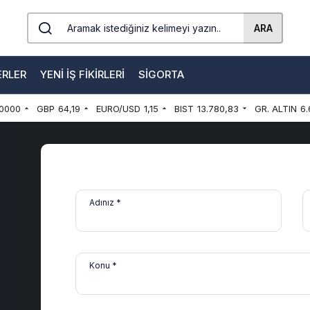
ARA
ERLER
YENI İŞ FIKIRLERI
SIGORTA
0000
GBP
64,19
EURO/USD
1,15
BIST
13.780,83
GR. ALTIN
6.
Adınız *
Konu *