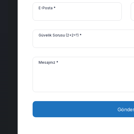
E-Posta *
Güvelik Sorusu (2+2=?) *
Mesajınız *
Gönde