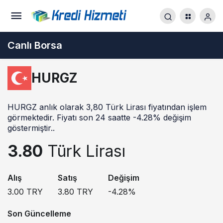
Canlı Borsa
HURGZ
HURGZ anlık olarak 3,80 Türk Lirası fiyatından işlem
görmektedir. Fiyatı son 24 saatte -4.28% değişim
göstermiştir..
3.80
Türk Lirası
Alış
Satış
Değişim
3.00
TRY
3.80
TRY
-4.28
%
Son Güncelleme