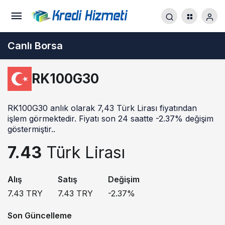
Canlı Borsa
RK100G30
RK100G30 anlık olarak 7,43 Türk Lirası fiyatından
işlem görmektedir. Fiyatı son 24 saatte -2.37% değişim
göstermiştir..
7.43
Türk Lirası
Alış
Satış
Değişim
7.43
TRY
7.43
TRY
-2.37
%
Son Güncelleme