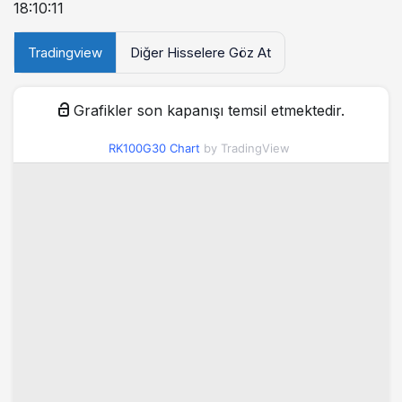
18:10:11
Tradingview
Diğer Hisselere Göz At
Grafikler son kapanışı temsil etmektedir.
RK100G30 Chart
by TradingView