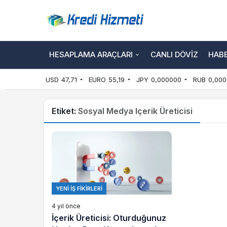
HESAPLAMA ARAÇLARI
CANLI DÖVIZ
HAB
USD
47,71
EURO
55,19
JPY
0,000000
RUB
0,000
Etiket:
Sosyal Medya Içerik Üreticisi
YENI İŞ FIKIRLERI
4 yıl önce
İçerik Üreticisi: Oturduğunuz