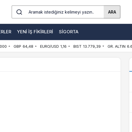
ARA
ERLER
YENI İŞ FIKIRLERI
SIGORTA
000
GBP
64,48
EURO/USD
1,16
BIST
13.779,39
GR. ALTIN
6.