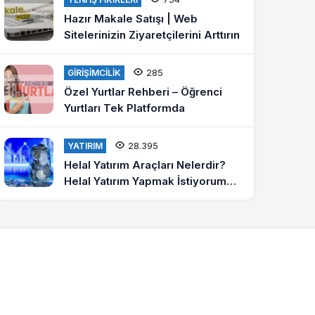
Hazır Makale Satışı | Web
Sitelerinizin Ziyaretçilerini Arttırın
285
GIRIŞIMCILIK
Özel Yurtlar Rehberi – Öğrenci
Yurtları Tek Platformda
28.395
YATIRIM
Helal Yatırım Araçları Nelerdir?
Helal Yatırım Yapmak İstiyorum
Diyenlere Tavsiyeler?