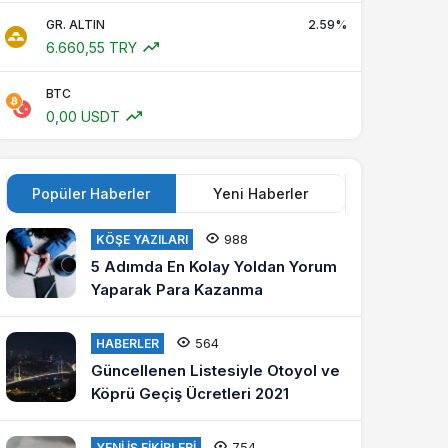
GR. ALTIN
2.59%
6.660,55 TRY
BTC
0,00 USDT
Popüler Haberler
Yeni Haberler
988
KÖŞE YAZILARI
5 Adımda En Kolay Yoldan Yorum
Yaparak Para Kazanma
564
HABERLER
Güncellenen Listesiyle Otoyol ve
Köprü Geçiş Ücretleri 2021
754
YENI İŞ FIKIRLERI