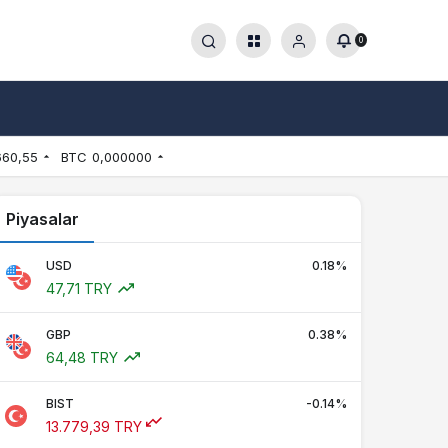
0
660,55
BTC
0,000000
Piyasalar
USD
0.18%
47,71 TRY
GBP
0.38%
64,48 TRY
BIST
-0.14%
13.779,39 TRY