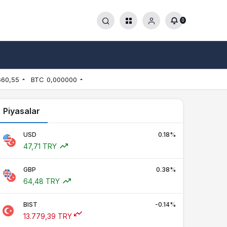
0
660,55
BTC
0,000000
Piyasalar
USD
0.18%
47,71 TRY
GBP
0.38%
64,48 TRY
BIST
-0.14%
13.779,39 TRY