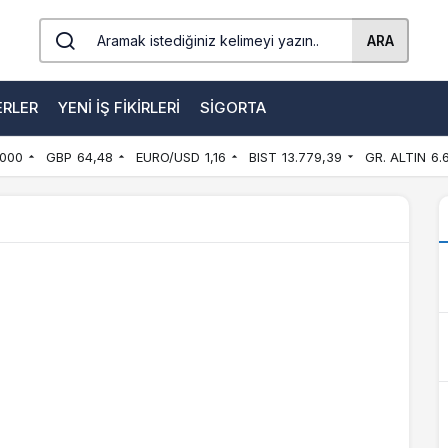
ARA
ERLER
YENI İŞ FIKIRLERI
SIGORTA
000
GBP
64,48
EURO/USD
1,16
BIST
13.779,39
GR. ALTIN
6.