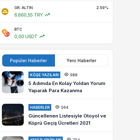
GR. ALTIN
2.59%
6.660,55 TRY
BTC
0,00 USDT
Popüler Haberler
Yeni Haberler
988
KÖŞE YAZILARI
5 Adımda En Kolay Yoldan Yorum
Yaparak Para Kazanma
564
HABERLER
Güncellenen Listesiyle Otoyol ve
Köprü Geçiş Ücretleri 2021
754
YENI İŞ FIKIRLERI