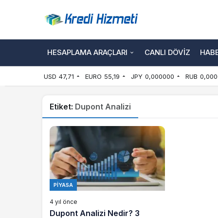
HESAPLAMA ARAÇLARI
CANLI DÖVIZ
HAB
USD
47,71
EURO
55,19
JPY
0,000000
RUB
0,000
Etiket:
Dupont Analizi
PIYASA
4 yıl önce
Dupont Analizi Nedir? 3