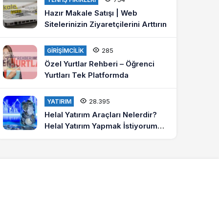
Hazır Makale Satışı | Web
Sitelerinizin Ziyaretçilerini Arttırın
285
GIRIŞIMCILIK
Özel Yurtlar Rehberi – Öğrenci
Yurtları Tek Platformda
28.395
YATIRIM
Helal Yatırım Araçları Nelerdir?
Helal Yatırım Yapmak İstiyorum
Diyenlere Tavsiyeler?