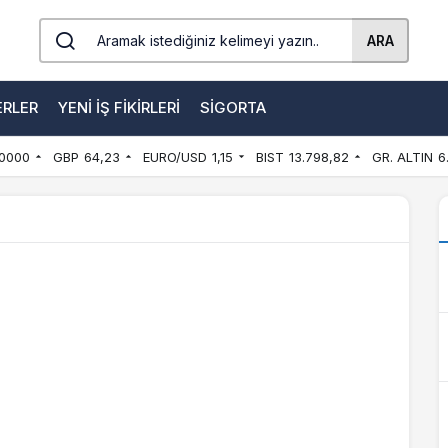
ARA
ERLER
YENI İŞ FIKIRLERI
SIGORTA
0000
GBP
64,23
EURO/USD
1,15
BIST
13.798,82
GR. ALTIN
6