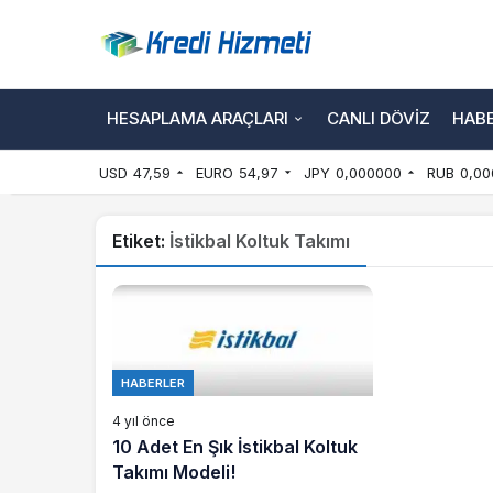
HESAPLAMA ARAÇLARI
CANLI DÖVIZ
HAB
USD
47,59
EURO
54,97
JPY
0,000000
RUB
0,00
Etiket:
İstikbal Koltuk Takımı
HABERLER
4 yıl önce
10 Adet En Şık İstikbal Koltuk
Takımı Modeli!