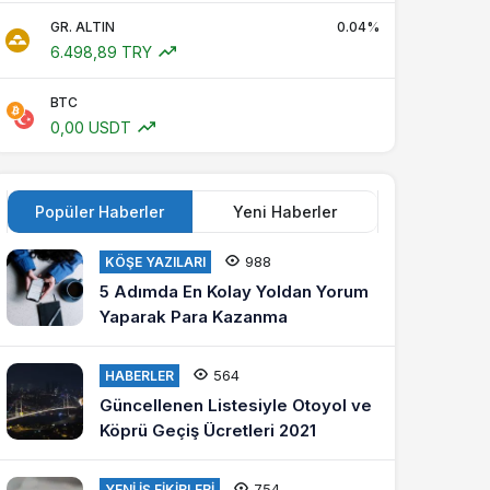
GR. ALTIN
0.04%
6.498,89 TRY
BTC
0,00 USDT
Popüler Haberler
Yeni Haberler
988
KÖŞE YAZILARI
5 Adımda En Kolay Yoldan Yorum
Yaparak Para Kazanma
564
HABERLER
Güncellenen Listesiyle Otoyol ve
Köprü Geçiş Ücretleri 2021
754
YENI İŞ FIKIRLERI