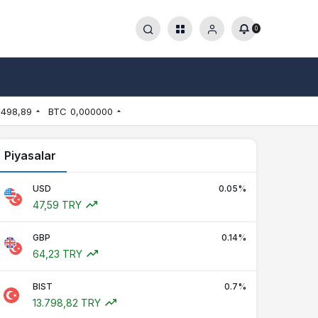
0
.498,89
BTC
0,000000
Piyasalar
USD
0.05%
47,59 TRY
GBP
0.14%
64,23 TRY
BIST
0.7%
13.798,82 TRY