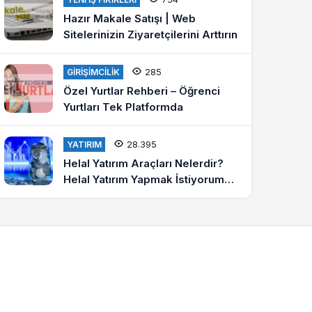
Hazır Makale Satışı | Web
Sitelerinizin Ziyaretçilerini Arttırın
285
GIRIŞIMCILIK
Özel Yurtlar Rehberi – Öğrenci
Yurtları Tek Platformda
28.395
YATIRIM
Helal Yatırım Araçları Nelerdir?
Helal Yatırım Yapmak İstiyorum
Diyenlere Tavsiyeler?