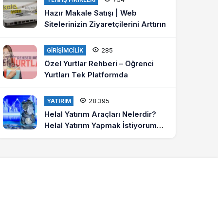
Hazır Makale Satışı | Web
Sitelerinizin Ziyaretçilerini Arttırın
285
GIRIŞIMCILIK
Özel Yurtlar Rehberi – Öğrenci
Yurtları Tek Platformda
28.395
YATIRIM
Helal Yatırım Araçları Nelerdir?
Helal Yatırım Yapmak İstiyorum
Diyenlere Tavsiyeler?