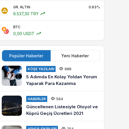
GR. ALTIN
0.63%
6.537,30 TRY
BTC
0,00 USDT
Popüler Haberler
Yeni Haberler
988
KÖŞE YAZILARI
5 Adımda En Kolay Yoldan Yorum
Yaparak Para Kazanma
564
HABERLER
Güncellenen Listesiyle Otoyol ve
Köprü Geçiş Ücretleri 2021
754
YENI İŞ FIKIRLERI