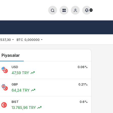
0
.537,30
BTC
0,000000
Piyasalar
USD
0.06%
47,59 TRY
GBP
0.21%
64,24 TRY
BIST
0.6%
13.785,96 TRY