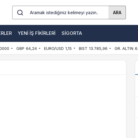
ARA
ERLER
YENI İŞ FIKIRLERI
SIGORTA
0000
GBP
64,24
EURO/USD
1,15
BIST
13.785,96
GR. ALTIN
6