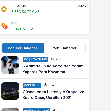
GR. ALTIN
2.56%
6.658,50 TRY
BTC
0,00 USDT
Popüler Haberler
Yeni Haberler
988
KÖŞE YAZILARI
5 Adımda En Kolay Yoldan Yorum
Yaparak Para Kazanma
564
HABERLER
Güncellenen Listesiyle Otoyol ve
Köprü Geçiş Ücretleri 2021
754
YENI İŞ FIKIRLERI