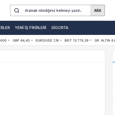
ARA
ERLER
YENI İŞ FIKIRLERI
SIGORTA
0000
GBP
64,45
EURO/USD
1,16
BIST
13.779,39
GR. ALTIN
6.