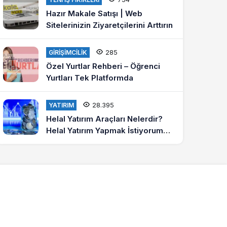
Hazır Makale Satışı | Web
Sitelerinizin Ziyaretçilerini Arttırın
285
GIRIŞIMCILIK
Özel Yurtlar Rehberi – Öğrenci
Yurtları Tek Platformda
28.395
YATIRIM
Helal Yatırım Araçları Nelerdir?
Helal Yatırım Yapmak İstiyorum
Diyenlere Tavsiyeler?