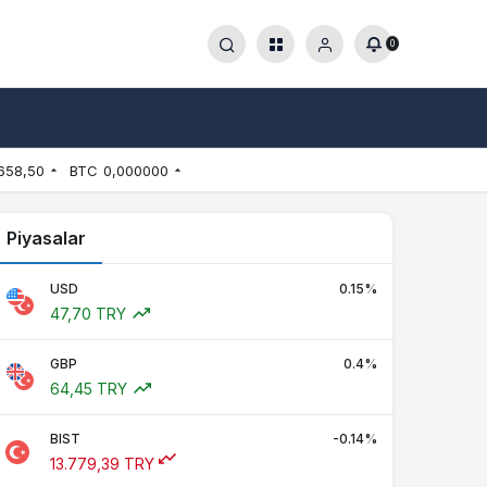
0
658,50
BTC
0,000000
Piyasalar
USD
0.15%
47,70 TRY
GBP
0.4%
64,45 TRY
BIST
-0.14%
13.779,39 TRY