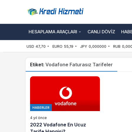
HESAPLAMA ARAÇLARI
CANLI DÖVIZ
HAB
USD
47,70
EURO
55,19
JPY
0,000000
RUB
0,00
Etiket:
Vodafone Faturasız Tarifeler
HABERLER
4 yıl önce
2022 Vodafone En Ucuz
Tarife Hangisi?