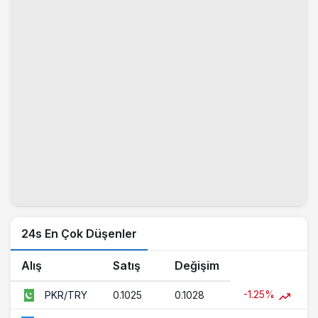
24s En Çok Düşenler
Alış
Satış
Değişim
-1.25%
0.1025
0.1028
PKR/TRY