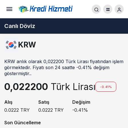
Canlı Döviz
KRW
KRW anlık olarak 0,022200 Türk Lirası fiyatından işlem
görmektedir. Fiyatı son 24 saatte -0.41% değişim
göstermiştir..
0,022200
Türk Lirası
-0.41%
Alış
Satış
Değişim
0.0222
TRY
0.0222
TRY
-0.41
%
Son Güncelleme