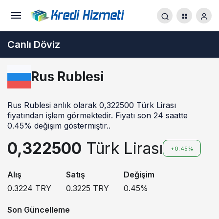
Canlı Döviz
Rus Rublesi
Rus Rublesi anlık olarak 0,322500 Türk Lirası
fiyatından işlem görmektedir. Fiyatı son 24 saatte
0.45% değişim göstermiştir..
0,322500
Türk Lirası
+0.45%
Alış
Satış
Değişim
0.3224
TRY
0.3225
TRY
0.45
%
Son Güncelleme