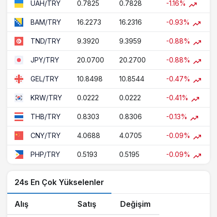
0.7825
0.7828
-1.16%
UAH/TRY
16.2273
16.2316
-0.93%
BAM/TRY
9.3920
9.3959
-0.88%
TND/TRY
20.0700
20.2700
-0.88%
JPY/TRY
10.8498
10.8544
-0.47%
GEL/TRY
0.0222
0.0222
-0.41%
KRW/TRY
0.8303
0.8306
-0.13%
THB/TRY
4.0688
4.0705
-0.09%
CNY/TRY
0.5193
0.5195
-0.09%
PHP/TRY
24s En Çok Yükselenler
Alış
Satış
Değişim