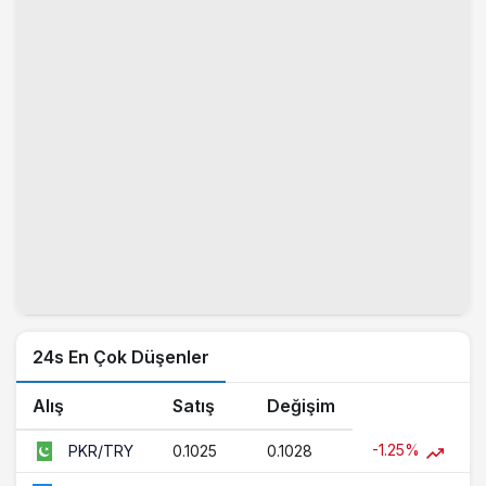
24s En Çok Düşenler
Alış
Satış
Değişim
-1.25%
0.1025
0.1028
PKR/TRY