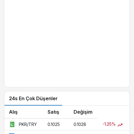
24s En Çok Düşenler
Alış
Satış
Değişim
-1.25%
0.1025
0.1028
PKR/TRY