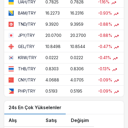
0.7825
0.7828
-1.16%
UAH/TRY
16.2273
16.2316
-0.93%
BAM/TRY
9.3920
9.3959
-0.88%
TND/TRY
20.0700
20.2700
-0.88%
JPY/TRY
10.8498
10.8544
-0.47%
GEL/TRY
0.0222
0.0222
-0.41%
KRW/TRY
0.8303
0.8306
-0.13%
THB/TRY
4.0688
4.0705
-0.09%
CNY/TRY
0.5193
0.5195
-0.09%
PHP/TRY
24s En Çok Yükselenler
Alış
Satış
Değişim