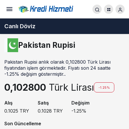
Canlı Döviz
Pakistan Rupisi
Pakistan Rupisi anlık olarak 0,102800 Türk Lirası
fiyatından işlem görmektedir. Fiyatı son 24 saatte
-1.25% değişim göstermiştir..
0,102800
Türk Lirası
-1.25%
Alış
Satış
Değişim
0.1025
TRY
0.1028
TRY
-1.25
%
Son Güncelleme