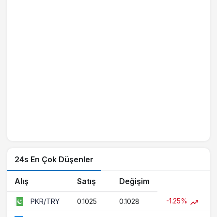
24s En Çok Düşenler
Alış
Satış
Değişim
-1.25%
0.1025
0.1028
PKR/TRY