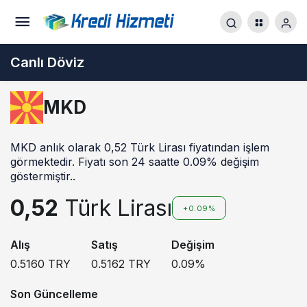
Canlı Döviz
MKD
MKD anlık olarak 0,52 Türk Lirası fiyatından işlem
görmektedir. Fiyatı son 24 saatte 0.09% değişim
göstermiştir..
0,52
Türk Lirası
+0.09%
Alış
Satış
Değişim
0.5160
TRY
0.5162
TRY
0.09
%
Son Güncelleme