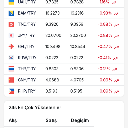
0.7825
0.7828
-1.16%
UAH/TRY
16.2273
16.2316
-0.93%
BAM/TRY
9.3920
9.3959
-0.88%
TND/TRY
20.0700
20.2700
-0.88%
JPY/TRY
10.8498
10.8544
-0.47%
GEL/TRY
0.0222
0.0222
-0.41%
KRW/TRY
0.8303
0.8306
-0.13%
THB/TRY
4.0688
4.0705
-0.09%
CNY/TRY
0.5193
0.5195
-0.09%
PHP/TRY
24s En Çok Yükselenler
Alış
Satış
Değişim