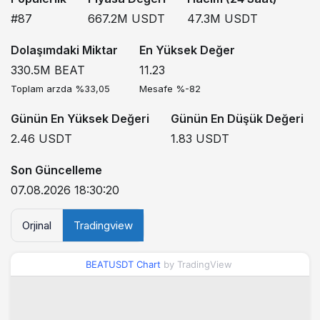
#87
667.2M
USDT
47.3M
USDT
Dolaşımdaki Miktar
En Yüksek Değer
330.5M
BEAT
11.23
Toplam arzda %33,05
Mesafe %-82
Günün En Yüksek Değeri
Günün En Düşük Değeri
2.46
USDT
1.83
USDT
Son Güncelleme
07.08.2026 18:30:20
Orjinal
Tradingview
BEATUSDT Chart
by TradingView