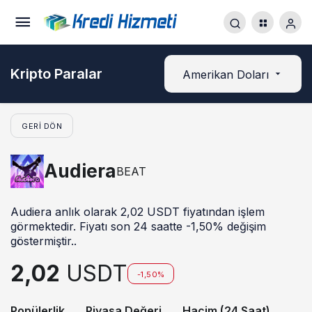
Kripto Paralar
Amerikan Doları
GERI DÖN
Audiera
BEAT
Audiera anlık olarak 2,02 USDT fiyatından işlem
görmektedir. Fiyatı son 24 saatte -1,50% değişim
göstermiştir..
2,02
USDT
-1,50%
Popülerlik
Piyasa Değeri
Hacim (24 Saat)