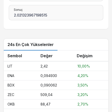
Sonuç
24s En Çok Yükselenler
Sembol
Değer
Değişim
LIT
2,42
10,00%
ENA
0,094930
4,20%
BDX
0,090062
3,50%
ZEC
509,04
3,20%
OKB
88,47
2,70%