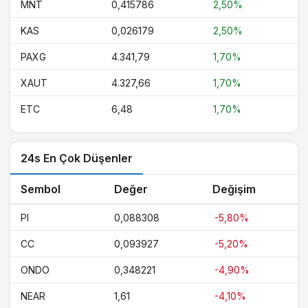
MNT
0,415786
2,50%
KAS
0,026179
2,50%
PAXG
4.341,79
1,70%
XAUT
4.327,66
1,70%
ETC
6,48
1,70%
24s En Çok Düşenler
Sembol
Değer
Değişim
PI
0,088308
-5,80%
CC
0,093927
-5,20%
ONDO
0,348221
-4,90%
NEAR
1,61
-4,10%