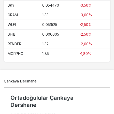
SKY
0,054470
-3,50%
GRAM
1,33
-3,00%
WLFI
0,051525
-2,50%
SHIB
0,000005
-2,50%
RENDER
1,32
-2,00%
MORPHO
1,85
-1,80%
Çankaya Dershane