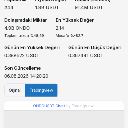
#44
1.8B
USDT
91.4M
USDT
Dolaşımdaki Miktar
En Yüksek Değer
4.9B
ONDO
2.14
Toplam arzda %48,69
Mesafe %-82.7
Günün En Yüksek Değeri
Günün En Düşük Değeri
0.388622
USDT
0.367441
USDT
Son Güncelleme
06.08.2026 14:20:20
Orjinal
Tradingview
ONDOUSDT Chart
by TradingView