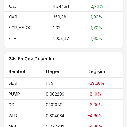
XAUT
4.244,91
2,70%
XMR
359,88
1,90%
FIGR_HELOC
1,02
1,70%
ETH
1.904,47
1,60%
24s En Çok Düşenler
Sembol
Değer
Değişim
BEAT
1,75
-29,20%
PUMP
0,002296
-8,10%
CC
0,101089
-6,90%
WLD
0,304034
-4,60%
ARB
0,077742
-4,40%