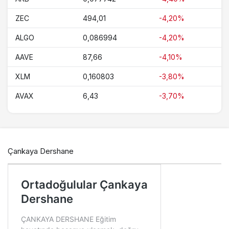
ZEC
494,01
-4,20%
ALGO
0,086994
-4,20%
AAVE
87,66
-4,10%
XLM
0,160803
-3,80%
AVAX
6,43
-3,70%
Çankaya Dershane