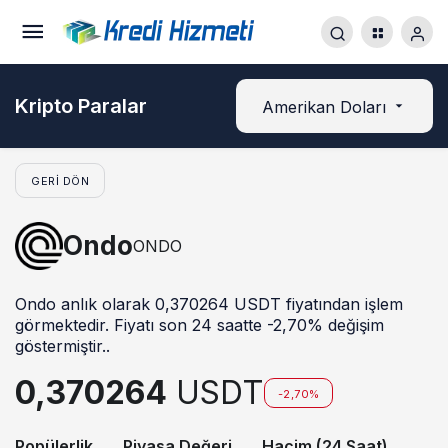
Kripto Paralar
Amerikan Doları
GERI DÖN
Ondo
ONDO
Ondo anlık olarak 0,370264 USDT fiyatından işlem
görmektedir. Fiyatı son 24 saatte -2,70% değişim
göstermiştir..
0,370264
USDT
-2,70%
Popülerlik
Piyasa Değeri
Hacim (24 Saat)