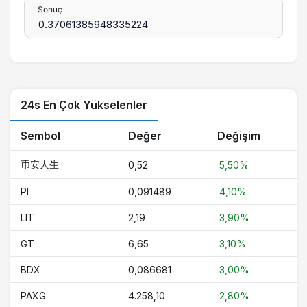
Sonuç
24s En Çok Yükselenler
Sembol
Değer
Değişim
币安人生
0,52
5,50%
PI
0,091489
4,10%
LIT
2,19
3,90%
GT
6,65
3,10%
BDX
0,086681
3,00%
PAXG
4.258,10
2,80%