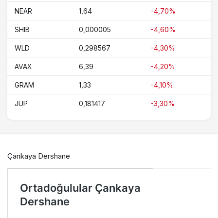
NEAR
1,64
-4,70%
SHIB
0,000005
-4,60%
WLD
0,298567
-4,30%
AVAX
6,39
-4,20%
GRAM
1,33
-4,10%
JUP
0,181417
-3,30%
Çankaya Dershane