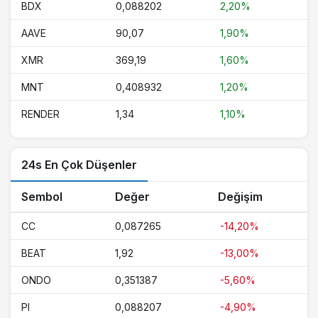
BDX
0,088202
2,20%
AAVE
90,07
1,90%
XMR
369,19
1,60%
MNT
0,408932
1,20%
RENDER
1,34
1,10%
24s En Çok Düşenler
Sembol
Değer
Değişim
CC
0,087265
-14,20%
BEAT
1,92
-13,00%
ONDO
0,351387
-5,60%
PI
0,088207
-4,90%