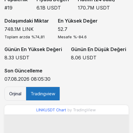
#19
6.1B
USDT
170.7M
USDT
Dolaşımdaki Miktar
En Yüksek Değer
748.1M
LINK
52.7
Toplam arzda %74,81
Mesafe %-84.6
Günün En Yüksek Değeri
Günün En Düşük Değeri
8.33
USDT
8.06
USDT
Son Güncelleme
07.08.2026 08:05:30
Orjinal
Tradingview
LINKUSDT Chart
by TradingView