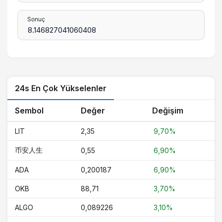
Sonuç
24s En Çok Yükselenler
Sembol
Değer
Değişim
LIT
2,35
9,70%
币安人生
0,55
6,90%
ADA
0,200187
6,90%
OKB
88,71
3,70%
ALGO
0,089226
3,10%