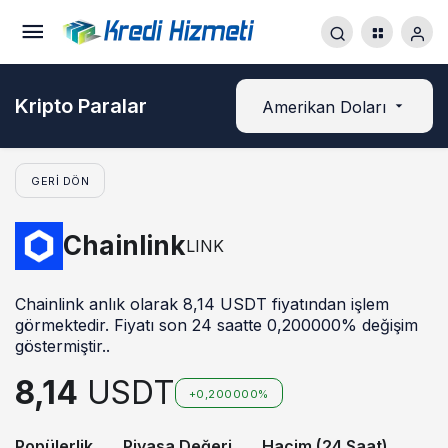
Kripto Paralar
Amerikan Doları
GERI DÖN
Chainlink
LINK
Chainlink anlık olarak 8,14 USDT fiyatından işlem
görmektedir. Fiyatı son 24 saatte 0,200000% değişim
göstermiştir..
8,14
USDT
+0,200000%
Popülerlik
Piyasa Değeri
Hacim (24 Saat)