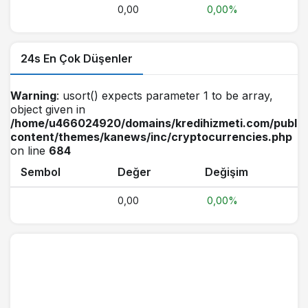
0,00
0,00%
24s En Çok Düşenler
Warning
: usort() expects parameter 1 to be array,
object given in
/home/u466024920/domains/kredihizmeti.com/public
content/themes/kanews/inc/cryptocurrencies.php
on line
684
Sembol
Değer
Değişim
0,00
0,00%