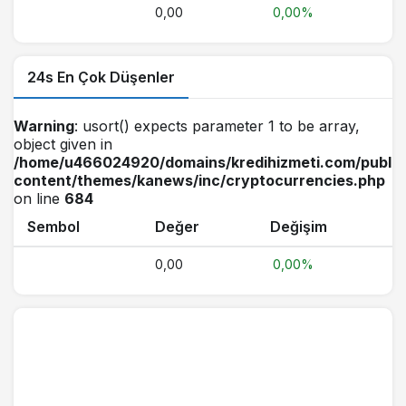
0,00
0,00%
24s En Çok Düşenler
Warning
: usort() expects parameter 1 to be array,
object given in
/home/u466024920/domains/kredihizmeti.com/public
content/themes/kanews/inc/cryptocurrencies.php
on line
684
Sembol
Değer
Değişim
0,00
0,00%