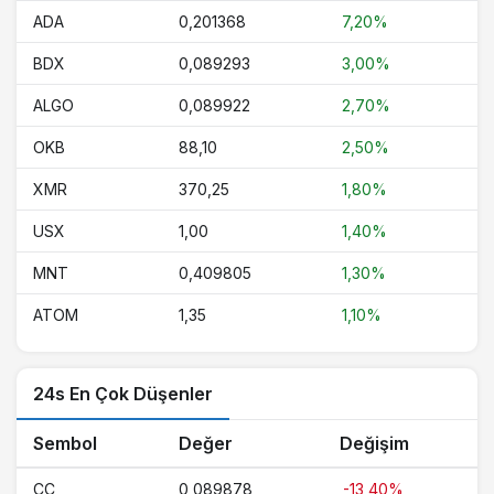
ADA
0,201368
7,20%
BDX
0,089293
3,00%
ALGO
0,089922
2,70%
OKB
88,10
2,50%
XMR
370,25
1,80%
USX
1,00
1,40%
MNT
0,409805
1,30%
ATOM
1,35
1,10%
24s En Çok Düşenler
Sembol
Değer
Değişim
CC
0,089878
-13,40%