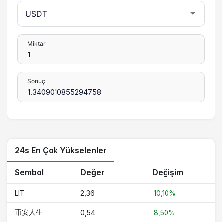
Miktar
Sonuç
24s En Çok Yükselenler
Sembol
Değer
Değişim
LIT
2,36
10,10%
币安人生
0,54
8,50%