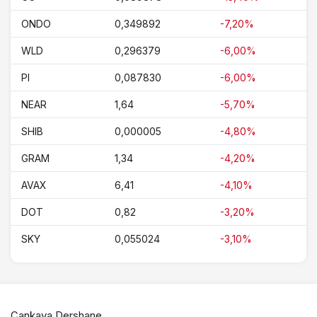
ONDO
0,349892
-7,20%
WLD
0,296379
-6,00%
PI
0,087830
-6,00%
NEAR
1,64
-5,70%
SHIB
0,000005
-4,80%
GRAM
1,34
-4,20%
AVAX
6,41
-4,10%
DOT
0,82
-3,20%
SKY
0,055024
-3,10%
Çankaya Dershane