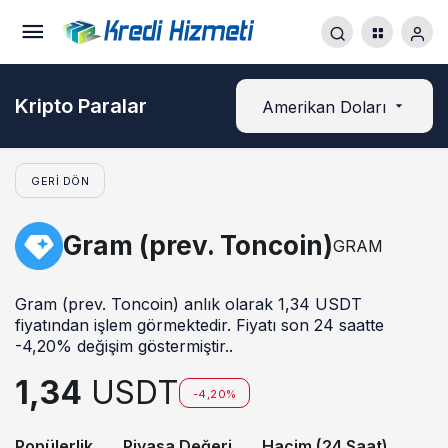
Kripto Paralar
Amerikan Doları
GERI DÖN
Gram (prev. Toncoin)
GRAM
Gram (prev. Toncoin) anlık olarak 1,34 USDT
fiyatından işlem görmektedir. Fiyatı son 24 saatte
-4,20% değişim göstermiştir..
1,34
USDT
-4,20%
Popülerlik
Piyasa Değeri
Hacim (24 Saat)