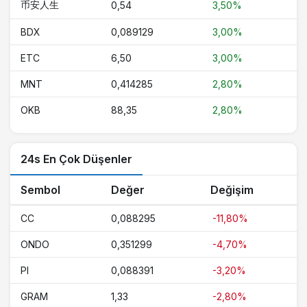
币安人生
0,54
3,50%
BDX
0,089129
3,00%
ETC
6,50
3,00%
MNT
0,414285
2,80%
OKB
88,35
2,80%
24s En Çok Düşenler
Sembol
Değer
Değişim
CC
0,088295
-11,80%
ONDO
0,351299
-4,70%
PI
0,088391
-3,20%
GRAM
1,33
-2,80%