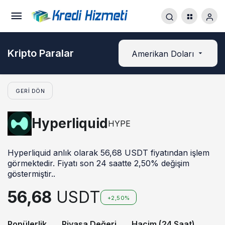
Kripto Paralar
Amerikan Doları
GERI DÖN
Hyperliquid
HYPE
Hyperliquid anlık olarak 56,68 USDT fiyatından işlem
görmektedir. Fiyatı son 24 saatte 2,50% değişim
göstermiştir..
56,68
USDT
+2,50%
Popülerlik
Piyasa Değeri
Hacim (24 Saat)