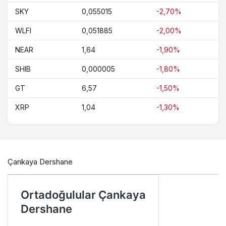
SKY
0,055015
-2,70%
WLFI
0,051885
-2,00%
NEAR
1,64
-1,90%
SHIB
0,000005
-1,80%
GT
6,57
-1,50%
XRP
1,04
-1,30%
Çankaya Dershane