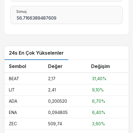
Sonuç
24s En Çok Yükselenler
Sembol
Değer
Değişim
BEAT
2,17
31,40%
LIT
2,41
9,10%
ADA
0,200520
6,70%
ENA
0,094805
6,40%
ZEC
509,74
3,60%