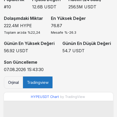
#10
12.6B
USDT
256.5M
USDT
Dolaşımdaki Miktar
En Yüksek Değer
222.4M
HYPE
76.87
Toplam arzda %22,24
Mesafe %-26.3
Günün En Yüksek Değeri
Günün En Düşük Değeri
56.92
USDT
54.7
USDT
Son Güncelleme
07.08.2026 15:43:30
Orjinal
Tradingview
HYPEUSDT Chart
by TradingView