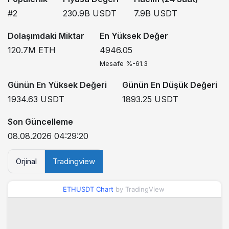
#2
230.9B
USDT
7.9B
USDT
Dolaşımdaki Miktar
En Yüksek Değer
120.7M
ETH
4946.05
Mesafe %-61.3
Günün En Yüksek Değeri
Günün En Düşük Değeri
1934.63
USDT
1893.25
USDT
Son Güncelleme
08.08.2026 04:29:20
Orjinal
Tradingview
ETHUSDT Chart
by TradingView