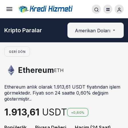
Kripto Paralar
Amerikan Doları
GERI DÖN
Ethereum
ETH
Ethereum anlık olarak 1.913,61 USDT fiyatından işlem
görmektedir. Fiyatı son 24 saatte 0,60% değişim
göstermiştir..
1.913,61
USDT
+0,60%
Popülerlik
Piyasa Değeri
Hacim (24 Saat)