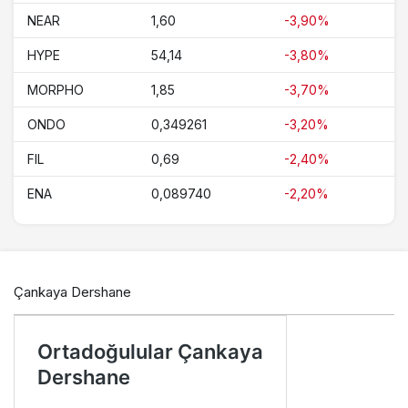
NEAR
1,60
-3,90%
HYPE
54,14
-3,80%
MORPHO
1,85
-3,70%
ONDO
0,349261
-3,20%
FIL
0,69
-2,40%
ENA
0,089740
-2,20%
Çankaya Dershane