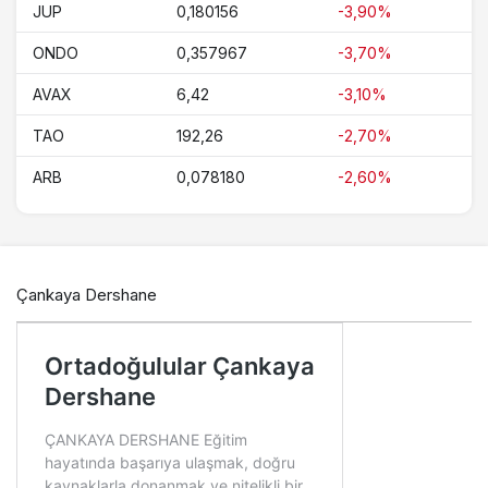
JUP
0,180156
-3,90%
ONDO
0,357967
-3,70%
AVAX
6,42
-3,10%
TAO
192,26
-2,70%
ARB
0,078180
-2,60%
Çankaya Dershane