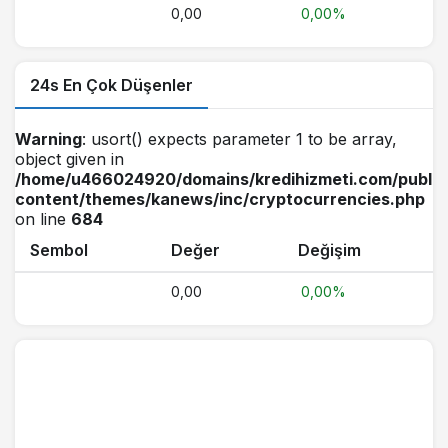
0,00
0,00%
24s En Çok Düşenler
Warning
: usort() expects parameter 1 to be array,
object given in
/home/u466024920/domains/kredihizmeti.com/public
content/themes/kanews/inc/cryptocurrencies.php
on line
684
Sembol
Değer
Değişim
0,00
0,00%