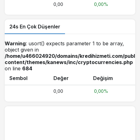
0,00
0,00%
24s En Çok Düşenler
Warning
: usort() expects parameter 1 to be array,
object given in
/home/u466024920/domains/kredihizmeti.com/public
content/themes/kanews/inc/cryptocurrencies.php
on line
684
Sembol
Değer
Değişim
0,00
0,00%