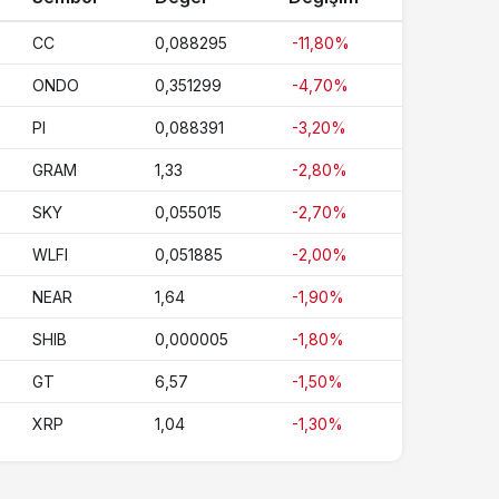
CC
0,088295
-11,80%
ONDO
0,351299
-4,70%
PI
0,088391
-3,20%
GRAM
1,33
-2,80%
SKY
0,055015
-2,70%
WLFI
0,051885
-2,00%
NEAR
1,64
-1,90%
SHIB
0,000005
-1,80%
GT
6,57
-1,50%
XRP
1,04
-1,30%