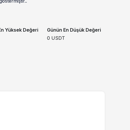
östermiştir..
n Yüksek Değeri
Günün En Düşük Değeri
0
USDT