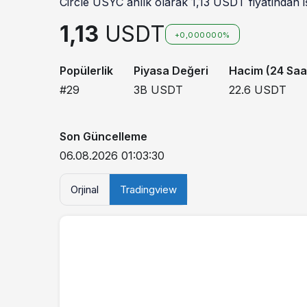
Circle USYC anlık olarak 1,13 USDT fiyatından i
1,13
USDT
+0,000000%
Popülerlik
Piyasa Değeri
Hacim (24 Saa
#29
3B
USDT
22.6
USDT
Son Güncelleme
06.08.2026 01:03:30
Orjinal
Tradingview