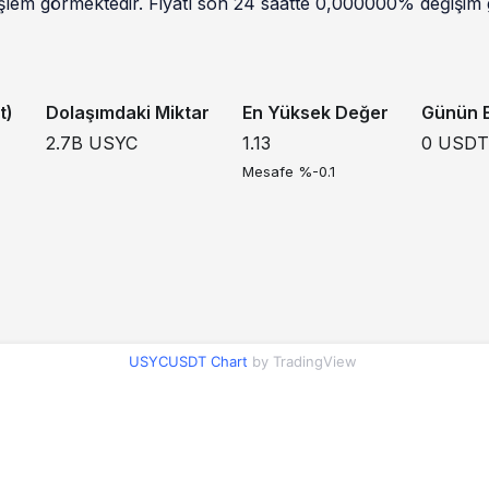
şlem görmektedir. Fiyatı son 24 saatte 0,000000% değişim g
t)
Dolaşımdaki Miktar
En Yüksek Değer
Günün E
2.7B
USYC
1.13
0
USDT
Mesafe %-0.1
USYCUSDT Chart
by TradingView