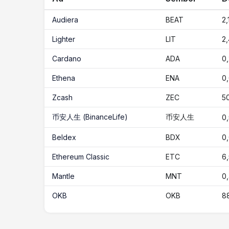
Audiera
BEAT
2,
Lighter
LIT
2,
Cardano
ADA
0
Ethena
ENA
0
Zcash
ZEC
5
币安人生 (BinanceLife)
币安人生
0
Beldex
BDX
0
Ethereum Classic
ETC
6
Mantle
MNT
0
OKB
OKB
8