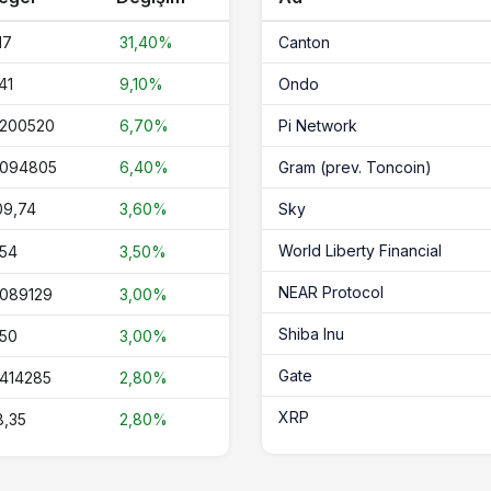
17
31,40%
Canton
41
9,10%
Ondo
,200520
6,70%
Pi Network
,094805
6,40%
Gram (prev. Toncoin)
09,74
3,60%
Sky
World Liberty Financial
,54
3,50%
NEAR Protocol
,089129
3,00%
Shiba Inu
,50
3,00%
Gate
,414285
2,80%
XRP
8,35
2,80%