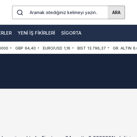
ARA
ERLER
YENI İŞ FIKIRLERI
SIGORTA
0000
GBP
64,40
EURO/USD
1,16
BIST
13.796,37
GR. ALTIN
6