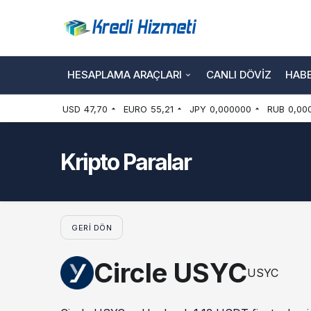
HESAPLAMA ARAÇLARI
CANLI DÖVIZ
HAB
USD
47,70
EURO
55,21
JPY
0,000000
RUB
0,00
Kripto Paralar
GERI DÖN
Circle USYC
USYC