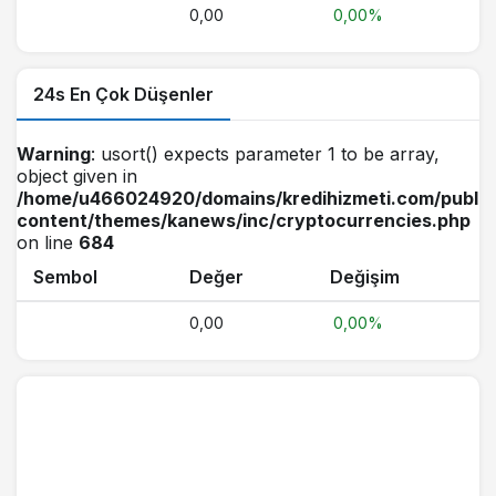
0,00
0,00%
24s En Çok Düşenler
Warning
: usort() expects parameter 1 to be array,
object given in
/home/u466024920/domains/kredihizmeti.com/public
content/themes/kanews/inc/cryptocurrencies.php
on line
684
Sembol
Değer
Değişim
0,00
0,00%