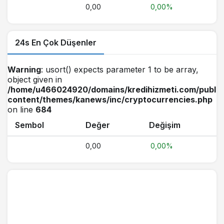
0,00
0,00%
24s En Çok Düşenler
Warning
: usort() expects parameter 1 to be array,
object given in
/home/u466024920/domains/kredihizmeti.com/public
content/themes/kanews/inc/cryptocurrencies.php
on line
684
Sembol
Değer
Değişim
0,00
0,00%