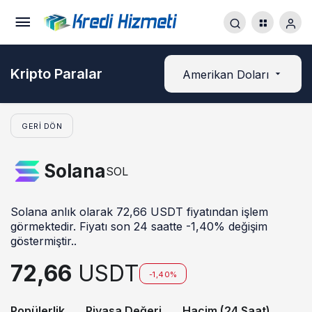
Kripto Paralar
Amerikan Doları
GERI DÖN
Solana
SOL
Solana anlık olarak 72,66 USDT fiyatından işlem
görmektedir. Fiyatı son 24 saatte -1,40% değişim
göstermiştir..
72,66
USDT
-1,40%
Popülerlik
Piyasa Değeri
Hacim (24 Saat)