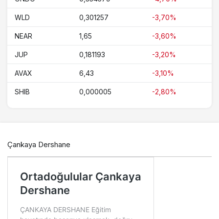
WLD
0,301257
-3,70%
NEAR
1,65
-3,60%
JUP
0,181193
-3,20%
AVAX
6,43
-3,10%
SHIB
0,000005
-2,80%
Çankaya Dershane