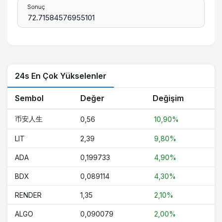
Sonuç
24s En Çok Yükselenler
Sembol
Değer
Değişim
币安人生
0,56
10,90%
LIT
2,39
9,80%
ADA
0,199733
4,90%
BDX
0,089114
4,30%
RENDER
1,35
2,10%
ALGO
0,090079
2,00%