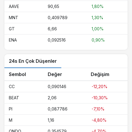
AAVE
90,65
1,80%
MNT
0,409789
1,30%
GT
6,66
1,00%
ENA
0,092516
0,90%
24s En Çok Düşenler
Sembol
Değer
Değişim
CC
0,090146
-12,20%
BEAT
2,06
-10,30%
PI
0,087786
-7,10%
M
1,16
-4,80%
ONDO
0,354579
-4,70%