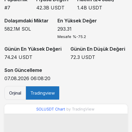
#7
42.3B
USDT
1.4B
USDT
Dolaşımdaki Miktar
En Yüksek Değer
582.1M
SOL
293.31
Mesafe %-75.2
Günün En Yüksek Değeri
Günün En Düşük Değeri
74.24
USDT
72.3
USDT
Son Güncelleme
07.08.2026 06:08:20
Orjinal
Tradingview
SOLUSDT Chart
by TradingView