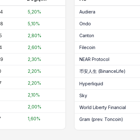
54
5,20%
Audiera
48
5,10%
Ondo
5
2,80%
Canton
4
2,60%
Filecoin
49
2,30%
NEAR Protocol
0
2,20%
币安人生 (BinanceLife)
7
2,20%
Hyperliquid
2,10%
Sky
2,00%
World Liberty Financial
7
1,60%
Gram (prev. Toncoin)