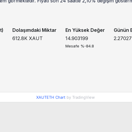
em görmektedir. Fiyatı son 24 saatte 2,10% değişim göstermi
t)
Dolaşımdaki Miktar
En Yüksek Değer
Günün E
612.8K
XAUT
14.903199
2.2702
Mesafe %-84.8
XAUTETH Chart
by TradingView