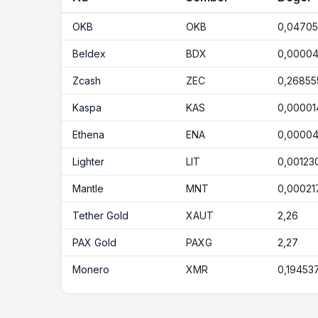
OKB
OKB
0,0470
Beldex
BDX
0,0000
Zcash
ZEC
0,26855
Kaspa
KAS
0,00001
Ethena
ENA
0,0000
Lighter
LIT
0,00123
Mantle
MNT
0,00021
Tether Gold
XAUT
2,26
PAX Gold
PAXG
2,27
Monero
XMR
0,19453