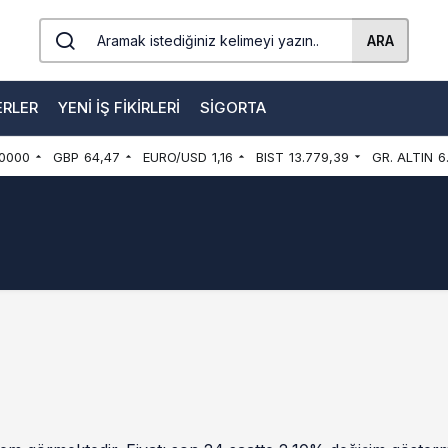
ARA
ERLER
YENI İŞ FIKIRLERI
SIGORTA
0000
GBP
64,47
EURO/USD
1,16
BIST
13.779,39
GR. ALTIN
6