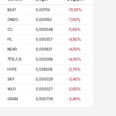
BEAT
0,001114
-13,30%
ONDO
0,000182
-7,00%
CC
0,000048
-5,60%
FIL
0,000357
-4,80%
NEAR
0,000831
-4,50%
币安人生
0,000268
-4,00%
HYPE
0,028508
-3,70%
SKY
0,000029
-3,40%
WLFI
0,000027
-2,60%
GRAM
0,000706
-2,40%