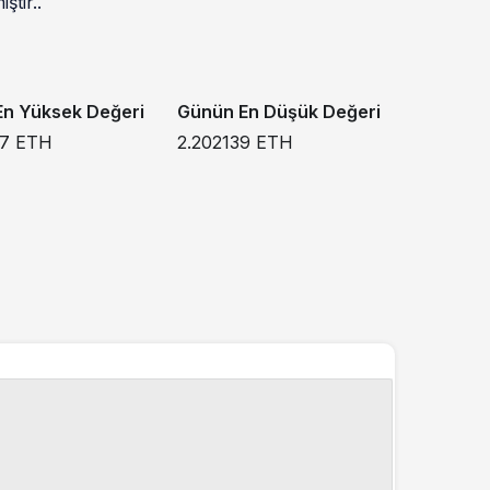
ştir..
n Yüksek Değeri
Günün En Düşük Değeri
77
ETH
2.202139
ETH