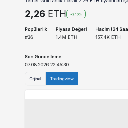
Tether Gold anlık olarak 2,26 ETH fiyatından işl
2,26
ETH
+2,10%
Popülerlik
Piyasa Değeri
Hacim (24 Saa
#36
1.4M
ETH
157.4K
ETH
Son Güncelleme
07.08.2026 22:45:30
Orjinal
Tradingview