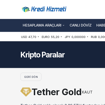
HESAPLAMA ARAÇLARI
CANLI DÖVIZ
HAB
USD
47,70
EURO
55,20
JPY
0,000000
RUB
0,00
Kripto Paralar
GERI DÖN
Tether Gold
XAUT