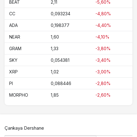
BEAT
2,11
-5,60%
CC
0,093234
-4,80%
ADA
0,198377
-4,40%
NEAR
1,60
-4,10%
GRAM
1,33
-3,80%
SKY
0,054381
-3,40%
XRP
1,02
-3,00%
PI
0,088446
-2,80%
MORPHO
1,85
-2,60%
Çankaya Dershane