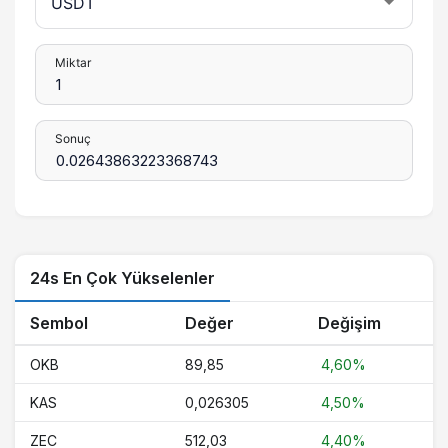
Miktar
Sonuç
24s En Çok Yükselenler
Sembol
Değer
Değişim
OKB
89,85
4,60%
KAS
0,026305
4,50%
ZEC
512,03
4,40%