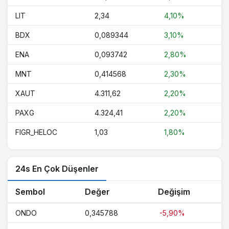
LIT
2,34
4,10%
BDX
0,089344
3,10%
ENA
0,093742
2,80%
MNT
0,414568
2,30%
XAUT
4.311,62
2,20%
PAXG
4.324,41
2,20%
FIGR_HELOC
1,03
1,80%
24s En Çok Düşenler
Sembol
Değer
Değişim
ONDO
0,345788
-5,90%