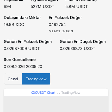
#94
527M
USDT
5.8M
USDT
Dolaşımdaki Miktar
En Yüksek Değer
19.9B
XDC
0.192754
Mesafe %-86.3
Günün En Yüksek Değeri
Günün En Düşük Değeri
0.02687009
USDT
0.02636873
USDT
Son Güncelleme
07.08.2026 20:39:20
Orjinal
Tradingview
XDCUSDT Chart
by TradingView