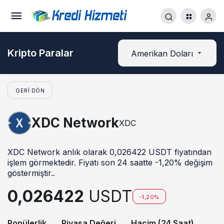
Kripto Paralar
Amerikan Doları
GERI DÖN
XDC Network
XDC
XDC Network anlık olarak 0,026422 USDT fiyatından
işlem görmektedir. Fiyatı son 24 saatte -1,20% değişim
göstermiştir..
0,026422
USDT
-1,20%
Popülerlik
Piyasa Değeri
Hacim (24 Saat)