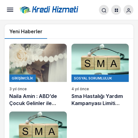
Yeni Haberler
GIRIŞIMCILIK
SOSYAL SORUMLULUK
PROJELERI
3 yıl önce
4 yıl önce
Naila Amin : ABD’de
Sma Hastalığı Yardım
Çocuk Gelinler ile
Kampanyası Limiti
Mücadelenin Simgesi
Nedir?