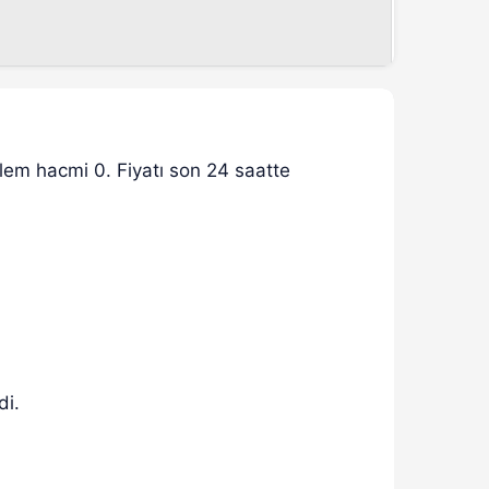
şlem hacmi 0. Fiyatı son 24 saatte
di.