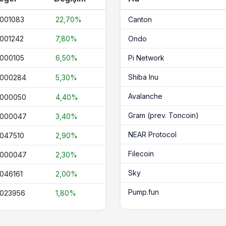
,001083
22,70%
Canton
,001242
7,80%
Ondo
,000105
6,50%
Pi Network
Shiba Inu
,000284
5,30%
Avalanche
,000050
4,40%
Gram (prev. Toncoin)
,000047
3,40%
NEAR Protocol
,047510
2,90%
Filecoin
,000047
2,30%
Sky
,046161
2,00%
Pump.fun
,023956
1,80%