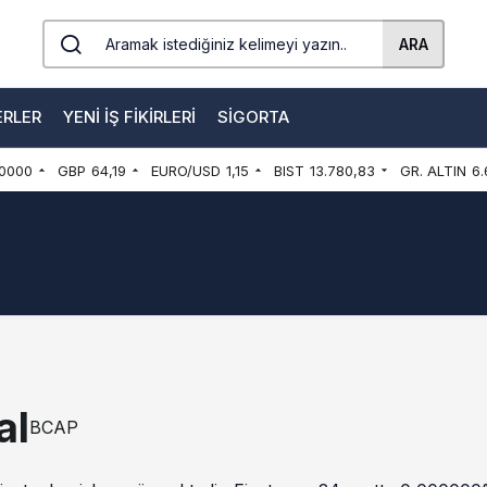
ARA
ERLER
YENI İŞ FIKIRLERI
SIGORTA
0000
GBP
64,19
EURO/USD
1,15
BIST
13.780,83
GR. ALTIN
6.
al
BCAP