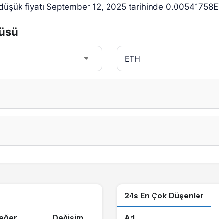
 düşük fiyatı September 12, 2025 tarihinde 0.00541758E
cüsü
24s En Çok Düşenler
eğer
Değişim
Ad