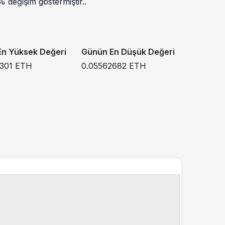
 değişim göstermiştir..
n Yüksek Değeri
Günün En Düşük Değeri
5301
ETH
0.05562682
ETH