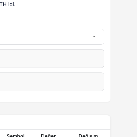
TH idi.
Sembol
Değer
Değişim