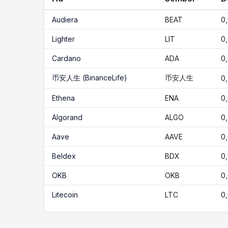
Audiera
BEAT
0
Lighter
LIT
0
Cardano
ADA
0
币安人生 (BinanceLife)
币安人生
0
Ethena
ENA
0
Algorand
ALGO
0
Aave
AAVE
0
Beldex
BDX
0
OKB
OKB
0
Litecoin
LTC
0