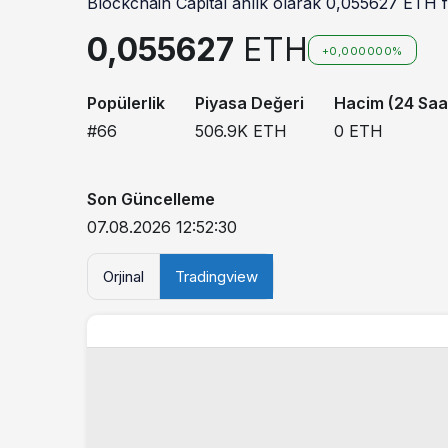
Blockchain Capital anlık olarak 0,055627 ETH fi
0,055627
ETH
+0,000000%
Popülerlik
Piyasa Değeri
Hacim (24 Saa
#66
506.9K
ETH
0
ETH
Son Güncelleme
07.08.2026 12:52:30
Orjinal
Tradingview