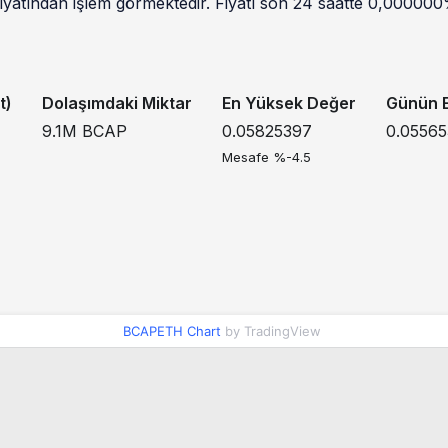
yatından işlem görmektedir. Fiyatı son 24 saatte 0,000000%
t)
Dolaşımdaki Miktar
En Yüksek Değer
Günün E
9.1M
BCAP
0.05825397
0.0556
Mesafe %-4.5
BCAPETH Chart
by TradingView