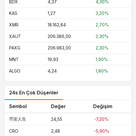
BDX
4,37
4,30%
KAS
1,27
3,20%
XMR
18.162,84
2,70%
XAUT
206.386,00
2,30%
PAXG
206.983,00
2,30%
MNT
19,93
1,90%
ALGO
4,24
1,80%
24s En Çok Düşenler
Sembol
Değer
Değişim
币安人生
24,55
-7,20%
CRO
2,48
-5,90%