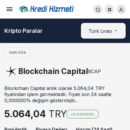
Kripto Paralar
Türk Lirası
GERI DÖN
Blockchain Capital
BCAP
Blockchain Capital anlık olarak 5.064,04 TRY
fiyatından işlem görmektedir. Fiyatı son 24 saatte
0,000000% değişim göstermiştir..
5.064,04
TRY
+0,000000%
Popülerlik
Piyasa Değeri
Hacim (24 Saat)