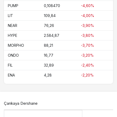
PUMP
0,108470
-4,60%
LIT
109,84
-4,00%
NEAR
76,26
-3,90%
HYPE
2.584,87
-3,80%
MORPHO
88,21
-3,70%
ONDO
16,77
-3,20%
FIL
32,89
-2,40%
ENA
4,28
-2,20%
Çankaya Dershane