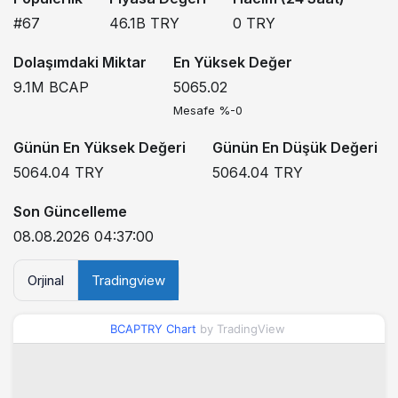
#67
46.1B
TRY
0
TRY
Dolaşımdaki Miktar
En Yüksek Değer
9.1M
BCAP
5065.02
Mesafe %-0
Günün En Yüksek Değeri
Günün En Düşük Değeri
5064.04
TRY
5064.04
TRY
Son Güncelleme
08.08.2026 04:37:00
Orjinal
Tradingview
BCAPTRY Chart
by TradingView