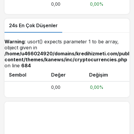
0,00
0,00%
24s En Çok Düşenler
Warning
: usort() expects parameter 1 to be array,
object given in
/home/u466024920/domains/kredihizmeti.com/public
content/themes/kanews/inc/cryptocurrencies.php
on line
684
Sembol
Değer
Değişim
0,00
0,00%