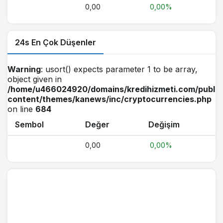
0,00
0,00%
24s En Çok Düşenler
Warning
: usort() expects parameter 1 to be array,
object given in
/home/u466024920/domains/kredihizmeti.com/public
content/themes/kanews/inc/cryptocurrencies.php
on line
684
Sembol
Değer
Değişim
0,00
0,00%