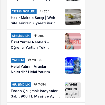
Ücretleri 2021
754
YENI İŞ FIKIRLERI
Hazır Makale Satışı | Web
Sitelerinizin Ziyaretçilerini
Arttırın
285
GIRIŞIMCILIK
Özel Yurtlar Rehberi –
Öğrenci Yurtları Tek
Platformda
28.395
YATIRIM
Helal Yatırım Araçları
Nelerdir? Helal Yatırım
Yapmak İstiyorum Diyenlere
Tavsiyeler?
7.054
GIRIŞIMCILIK
Evden Çalışmak İsteyenler
Sabit 900 TL Maaş ve Aylık
4 Bin Lira Kazanmak İster