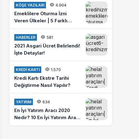
misiniz?
4.904
KÖŞE YAZILARI
Emeklilere Oturma İzni
Veren Ülkeler | 5 Farklı
Ülkede Emeklilik Hayatı
Yaşayın
581
HABERLER
2021 Asgari Ücret Belirlendi!
İşte Detaylar!
1.570
KREDI KARTI
Kredi Kartı Ekstre Tarihi
Değiştirme Nasıl Yapılır?
634
YATIRIM
En İyi Yatırım Aracı 2020
Nedir? 10 En İyi Yatırım Aracı
Hangileridir?