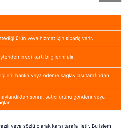
a
stediği ürün veya hizmet için sipariş verir.
şteriden kredi kartı bilgilerini alır.
gileri, banka veya ödeme sağlayıcısı tarafından
ylandıktan sonra, satıcı ürünü gönderir veya
ağlar.
yazılı veya sözlü olarak karşı tarafa iletir. Bu işlem