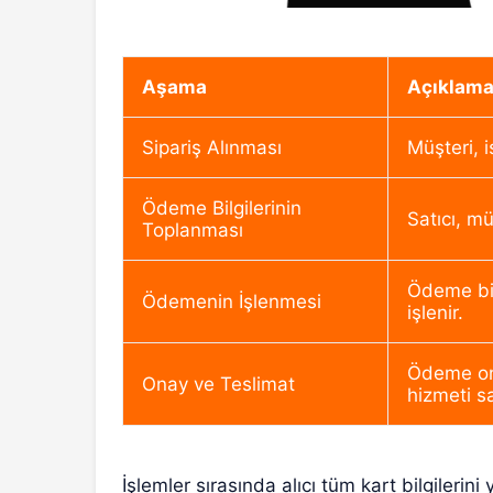
Aşama
Açıklam
Sipariş Alınması
Müşteri, i
Ödeme Bilgilerinin
Satıcı, mü
Toplanması
Ödeme bil
Ödemenin İşlenmesi
işlenir.
Ödeme ona
Onay ve Teslimat
hizmeti s
İşlemler sırasında alıcı tüm kart bilgilerini 