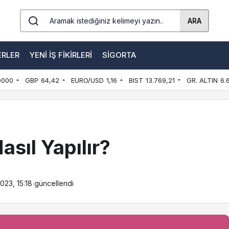
ARA
ERLER
YENI İŞ FIKIRLERI
SIGORTA
0000
GBP
64,42
EURO/USD
1,16
BIST
13.769,21
GR. ALTIN
6.
asıl Yapılır?
2023, 15:18
güncellendi