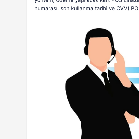
yöntem, ödeme yapılacak kart POS cihazınd
numarası, son kullanma tarihi ve CVV) POS 