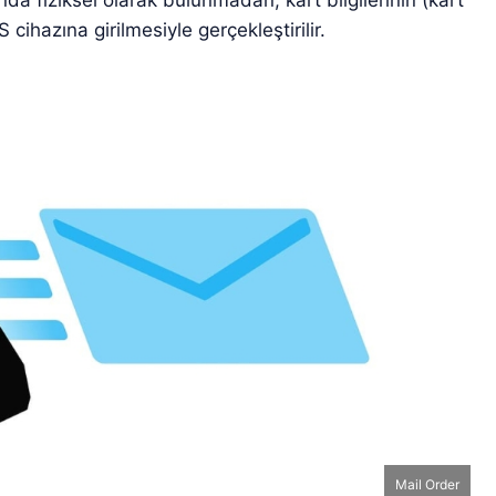
a fiziksel olarak bulunmadan, kart bilgilerinin (kart
cihazına girilmesiyle gerçekleştirilir.
Mail Order