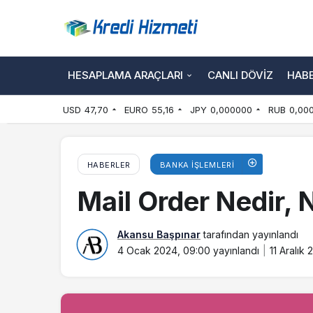
HESAPLAMA ARAÇLARI
CANLI DÖVIZ
HAB
USD
47,70
EURO
55,16
JPY
0,000000
RUB
0,00
HABERLER
BANKA İŞLEMLERI
Mail Order Nedir, N
Akansu Başpınar
tarafından yayınlandı
4 Ocak 2024, 09:00
yayınlandı
11 Aralık 