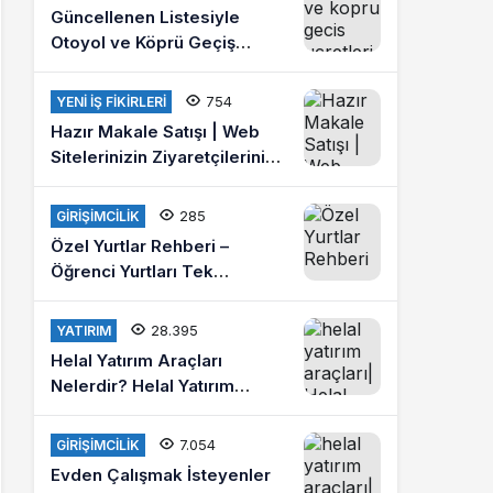
Güncellenen Listesiyle
Otoyol ve Köprü Geçiş
Ücretleri 2021
754
YENI İŞ FIKIRLERI
Hazır Makale Satışı | Web
Sitelerinizin Ziyaretçilerini
Arttırın
285
GIRIŞIMCILIK
Özel Yurtlar Rehberi –
Öğrenci Yurtları Tek
Platformda
28.395
YATIRIM
Helal Yatırım Araçları
Nelerdir? Helal Yatırım
Yapmak İstiyorum Diyenlere
Tavsiyeler?
7.054
GIRIŞIMCILIK
Evden Çalışmak İsteyenler