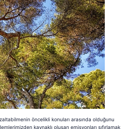
zaltabilmenin öncelikli konuları arasında olduğunu
işlemlerimizden kaynaklı oluşan emisyonları sıfırlamak