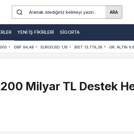
ARA
ERLER
YENI İŞ FIKIRLERI
SIGORTA
000
GBP
64,48
EURO/USD
1,16
BIST
13.779,39
GR. ALTIN
6.
 200 Milyar TL Destek H