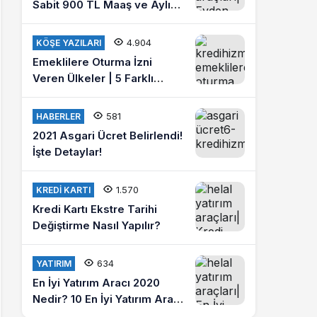
Sabit 900 TL Maaş ve Aylık
4 Bin Lira Kazanmak İster
misiniz?
4.904
KÖŞE YAZILARI
Emeklilere Oturma İzni
Veren Ülkeler | 5 Farklı
Ülkede Emeklilik Hayatı
Yaşayın
581
HABERLER
2021 Asgari Ücret Belirlendi!
İşte Detaylar!
1.570
KREDI KARTI
Kredi Kartı Ekstre Tarihi
Değiştirme Nasıl Yapılır?
634
YATIRIM
En İyi Yatırım Aracı 2020
Nedir? 10 En İyi Yatırım Aracı
Hangileridir?