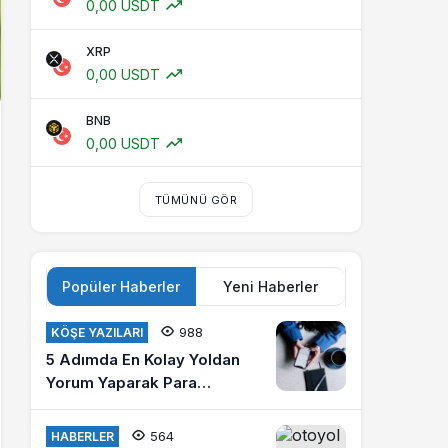
0,00 USDT
XRP
0,00 USDT
BNB
0,00 USDT
TÜMÜNÜ GÖR
Popüler Haberler
Yeni Haberler
988
KÖŞE YAZILARI
5 Adımda En Kolay Yoldan
Yorum Yaparak Para
Kazanma
564
HABERLER