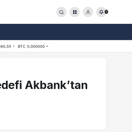
0
660,55
BTC
0,000000
edefi Akbank’tan