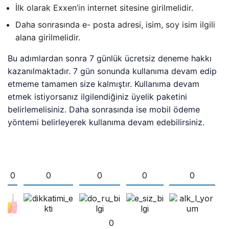
İlk olarak Exxen’in internet sitesine girilmelidir.
Daha sonrasında e- posta adresi, isim, soy isim ilgili
alana girilmelidir.
Bu adımlardan sonra 7 günlük ücretsiz deneme hakkı
kazanılmaktadır. 7 gün sonunda kullanıma devam edip
etmeme tamamen size kalmıştır. Kullanıma devam
etmek istiyorsanız ilgilendiğiniz üyelik paketini
belirlemelisiniz. Daha sonrasında ise mobil ödeme
yöntemi belirleyerek kullanıma devam edebilirsiniz.
0
0
0
0
0
0