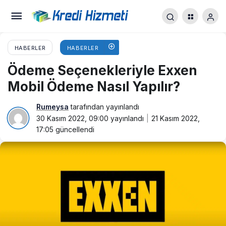
HABERLER
HABERLER
Ödeme Seçenekleriyle Exxen
Mobil Ödeme Nasıl Yapılır?
Rumeysa
tarafından yayınlandı
30 Kasım 2022, 09:00
yayınlandı
21 Kasım 2022,
17:05
güncellendi