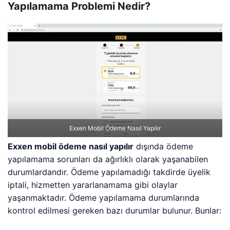
Yapılamama Problemi Nedir?
Exxen Mobil Ödeme Nasıl Yapılır
Exxen mobil ödeme nasıl yapılır
dışında ödeme
yapılamama sorunları da ağırlıklı olarak yaşanabilen
durumlardandır. Ödeme yapılamadığı takdirde üyelik
iptali, hizmetten yararlanamama gibi olaylar
yaşanmaktadır. Ödeme yapılamama durumlarında
kontrol edilmesi gereken bazı durumlar bulunur. Bunlar: