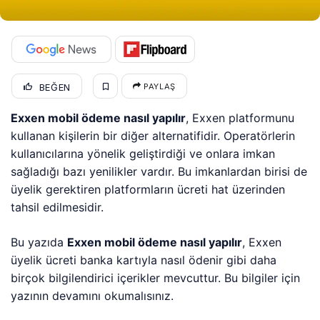
BEĞEN
PAYLAŞ
Exxen mobil ödeme nasıl yapılır
, Exxen platformunu
kullanan kişilerin bir diğer alternatifidir. Operatörlerin
kullanıcılarına yönelik geliştirdiği ve onlara imkan
sağladığı bazı yenilikler vardır. Bu imkanlardan birisi de
üyelik gerektiren platformların ücreti hat üzerinden
tahsil edilmesidir.
Bu yazıda
Exxen mobil ödeme nasıl yapılır
, Exxen
üyelik ücreti banka kartıyla nasıl ödenir gibi daha
birçok bilgilendirici içerikler mevcuttur. Bu bilgiler için
yazının devamını okumalısınız.