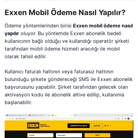
Exxen Mobil Ödeme Nasıl Yapılır?
Ödeme yöntemlerinden birisi
Exxen mobil ödeme nasıl
yapılır
oluyor. Bu yöntemde Exxen abonelik bedeli
kullanıcının bağlı olduğu ve kullandığı operatör şirketi
tarafından mobil ödeme hizmeti aracılığı ile mobil
olarak tahsil edilir.
Kullanıcı faturalı hattının veya faturasız hattının
bulunduğu şirkete göndereceği SMS ile Exxen abonelik
başvurusunu yapabilir. Şirket tarafından gelecek olan
aktivasyon kodu ile abonelik altive edilip, kullanıma
başlanabilir.