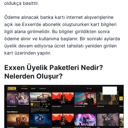
oldukça basittir.
Ödeme alınacak banka kartı internet alışverişlerine
açık ise Exxen’de abonelik oluştururken kart bilgileri
ilgili alana girilmelidir. Bu bilgiler girildikten sonra
ödeme alınır ve kullanıma başlanır. Bir sonraki aylarda
üyelik devam ediyorsa ücret tahsilatı yeniden girilen
kart üzerinden yapılır.
Exxen Üyelik Paketleri Nedir?
Nelerden Oluşur?