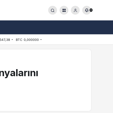
0
547,38
BTC
0,000000
yalarını