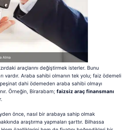
ba Alma
zırdaki araçlarını değiştirmek isterler. Bunu
ı vardır. Araba sahibi olmanın tek yolu; faiz ödemeli
rda peşinat dahi ödemeden araba sahibi olmayı
nır. Örneğin, Birarabam;
faizsiz araç finansmanı
r.
eyden önce, nasıl bir arabaya sahip olmak
 hakkında araştırma yapmaları şarttır. Bilhassa
 Hem özelliklerini hem de fiyatını beğendikleri bir