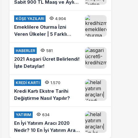
Sabit 900 TL Maaş ve Aylık
4 Bin Lira Kazanmak İster
misiniz?
4.904
KÖŞE YAZILARI
Emeklilere Oturma İzni
Veren Ülkeler | 5 Farklı
Ülkede Emeklilik Hayatı
Yaşayın
581
HABERLER
2021 Asgari Ücret Belirlendi!
İşte Detaylar!
1.570
KREDI KARTI
Kredi Kartı Ekstre Tarihi
Değiştirme Nasıl Yapılır?
634
YATIRIM
En İyi Yatırım Aracı 2020
Nedir? 10 En İyi Yatırım Aracı
Hangileridir?