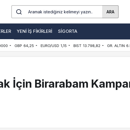
ARA
ERLER
YENI İŞ FIKIRLERI
SIGORTA
0000
GBP
64,25
EURO/USD
1,15
BIST
13.798,82
GR. ALTIN
6.
ak İçin Birarabam Kampan