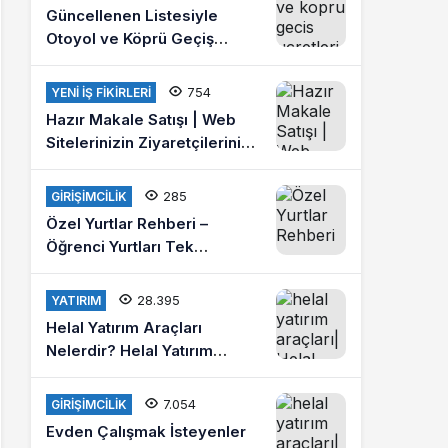
Güncellenen Listesiyle
Otoyol ve Köprü Geçiş
Ücretleri 2021
754
YENI İŞ FIKIRLERI
Hazır Makale Satışı | Web
Sitelerinizin Ziyaretçilerini
Arttırın
285
GIRIŞIMCILIK
Özel Yurtlar Rehberi –
Öğrenci Yurtları Tek
Platformda
28.395
YATIRIM
Helal Yatırım Araçları
Nelerdir? Helal Yatırım
Yapmak İstiyorum Diyenlere
Tavsiyeler?
7.054
GIRIŞIMCILIK
Evden Çalışmak İsteyenler