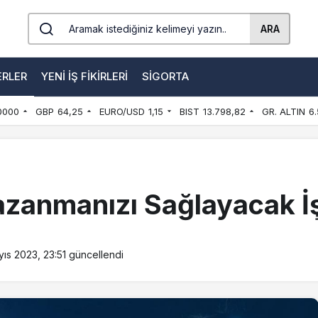
ARA
ERLER
YENI İŞ FIKIRLERI
SIGORTA
0000
GBP
64,25
EURO/USD
1,15
BIST
13.798,82
GR. ALTIN
6.
zanmanızı Sağlayacak İş 
ıs 2023, 23:51
güncellendi