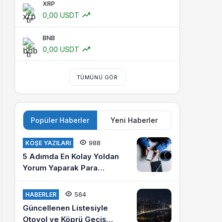
XRP
0,00 USDT
BNB
0,00 USDT
TÜMÜNÜ GÖR
Popüler Haberler
Yeni Haberler
988
KÖŞE YAZILARI
5 Adımda En Kolay Yoldan
Yorum Yaparak Para
Kazanma
564
HABERLER
Güncellenen Listesiyle
Otoyol ve Köprü Geçiş