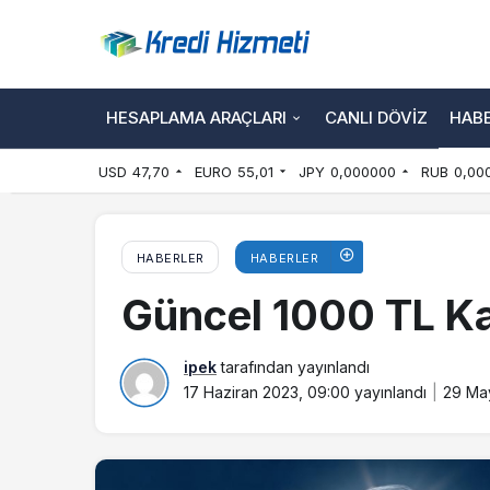
HESAPLAMA ARAÇLARI
CANLI DÖVIZ
HAB
USD
47,70
EURO
55,01
JPY
0,000000
RUB
0,00
HABERLER
HABERLER
Güncel 1000 TL Ka
ipek
tarafından yayınlandı
17 Haziran 2023, 09:00
yayınlandı
29 May