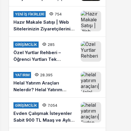
Ücretleri 2021
754
YENI İŞ FIKIRLERI
Hazır Makale Satışı | Web
Sitelerinizin Ziyaretçilerini
Arttırın
285
GIRIŞIMCILIK
Özel Yurtlar Rehberi –
Öğrenci Yurtları Tek
Platformda
28.395
YATIRIM
Helal Yatırım Araçları
Nelerdir? Helal Yatırım
Yapmak İstiyorum Diyenlere
Tavsiyeler?
7.054
GIRIŞIMCILIK
Evden Çalışmak İsteyenler
Sabit 900 TL Maaş ve Aylık
4 Bin Lira Kazanmak İster