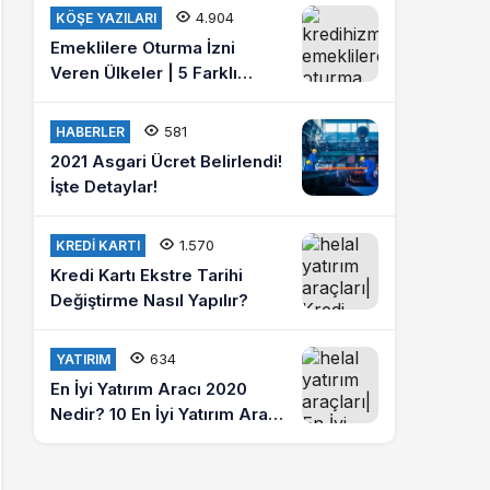
misiniz?
4.904
KÖŞE YAZILARI
Emeklilere Oturma İzni
Veren Ülkeler | 5 Farklı
Ülkede Emeklilik Hayatı
Yaşayın
581
HABERLER
2021 Asgari Ücret Belirlendi!
İşte Detaylar!
1.570
KREDI KARTI
Kredi Kartı Ekstre Tarihi
Değiştirme Nasıl Yapılır?
634
YATIRIM
En İyi Yatırım Aracı 2020
Nedir? 10 En İyi Yatırım Aracı
Hangileridir?