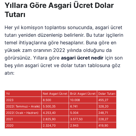
Yıllara Göre Asgari Ücret Dolar
Tutarı
Her yıl komisyon toplantısı sonucunda, asgari ücret
tutarı yeniden düzenlenip belirlenir. Bu tutar işçilerin
temel ihtiyaçlarına göre hesaplanır. Buna göre en
yüksek zam oranının 2022 yılında olduğunu da
görürsünüz. Yıllara göre
asgari
ücret nedir
için son
beş yılın asgari ücret ve dolar tutarı tablosuna göz
atın:
Yıl
Net Asgari Ücret
Brüt Asgari Ücret
Dolar Tutarı
2023
8.500
10.008
455,27
2022( Temmuz – Aralık)
5.500,35
6.741
328,20
2022( Ocak – Haziran)
4.253,40
5.004
248,71
2021
2.825,90
3.577,50
228,27
2020
2.324,70
2.943
419,90