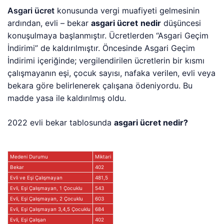
Asgari ücret
konusunda vergi muafiyeti gelmesinin
ardından, evli – bekar
asgari ücret
nedir
düşüncesi
konuşulmaya başlanmıştır. Ücretlerden “Asgari Geçim
İndirimi” de kaldırılmıştır. Öncesinde Asgari Geçim
İndirimi içeriğinde; vergilendirilen ücretlerin bir kısmı
çalışmayanın eşi, çocuk sayısı, nafaka verilen, evli veya
bekara göre belirlenerek çalışana ödeniyordu. Bu
madde yasa ile kaldırılmış oldu.
2022 evli bekar tablosunda
asgari ücret nedir?
Medeni Durumu
Miktari
Bekar
402
Evli ve Eşi Çalışmayan
481,5
Evli, Eşi Çalışmayan, 1 Çocuklu
543
Evli, Eşi Çalışmayan, 2 Çocuklu
603
Evli, Eşi Çalışmayan 3,4,5 Çocuklu
684
Evli, Eşi Çalışan
402