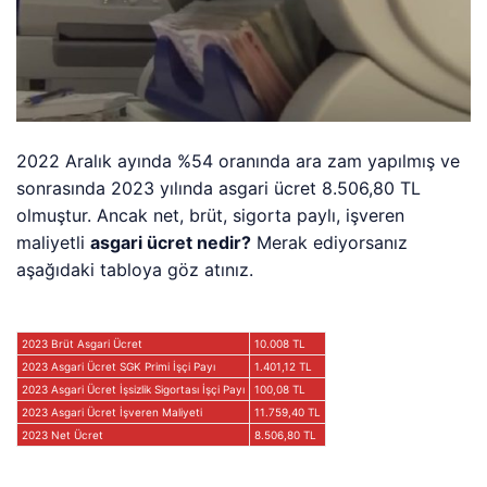
2022 Aralık ayında %54 oranında ara zam yapılmış ve
sonrasında 2023 yılında asgari ücret 8.506,80 TL
olmuştur. Ancak net, brüt, sigorta paylı, işveren
maliyetli
asgari ücret nedir?
Merak ediyorsanız
aşağıdaki tabloya göz atınız.
2023 Brüt Asgari Ücret
10.008 TL
2023 Asgari Ücret SGK Primi İşçi Payı
1.401,12 TL
2023 Asgari Ücret İşsizlik Sigortası İşçi Payı
100,08 TL
2023 Asgari Ücret İşveren Maliyeti
11.759,40 TL
2023 Net Ücret
8.506,80 TL