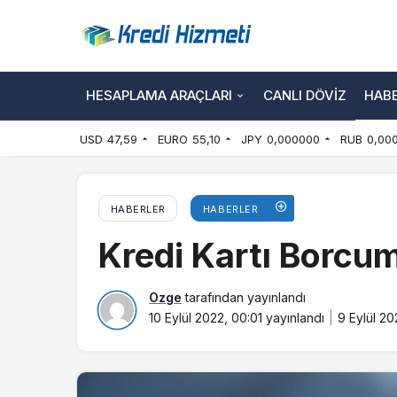
HESAPLAMA ARAÇLARI
CANLI DÖVIZ
HAB
USD
47,59
EURO
55,10
JPY
0,000000
RUB
0,00
HABERLER
HABERLER
Kredi Kartı Borcum
Ozge
tarafından yayınlandı
10 Eylül 2022, 00:01
yayınlandı
9 Eylül 20