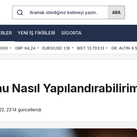
ARA
ERLER
YENI İŞ FIKIRLERI
SIGORTA
0000
GBP
64,24
EURO/USD
1,16
BIST
13.703,13
GR. ALTIN
6.
u Nasıl Yapılandırabiliri
22, 23:14
güncellendi