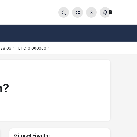
0
528,06
BTC
0,000000
m?
Güncel Fiyatlar