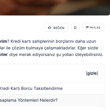
BEĞEN
PAYLAŞ
irim
? Kredi kartı sahiplerinin borçlarını daha uzun
ar ile çözüm bulmaya çalışmaktadırlar. Eğer sizde
irim
’ diye merak ediyorsanız şu yolları izleyebilirsiniz.
[
gizle
]
Kredi Kartı Borcu Taksitlendirme
esaplama Yöntemleri Nelerdir?