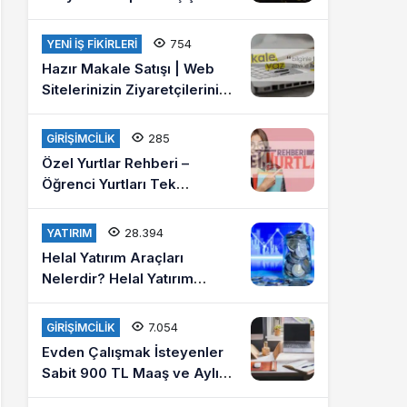
Ücretleri 2021
754
YENI İŞ FIKIRLERI
Hazır Makale Satışı | Web
Sitelerinizin Ziyaretçilerini
Arttırın
285
GIRIŞIMCILIK
Özel Yurtlar Rehberi –
Öğrenci Yurtları Tek
Platformda
28.394
YATIRIM
Helal Yatırım Araçları
Nelerdir? Helal Yatırım
Yapmak İstiyorum Diyenlere
Tavsiyeler?
7.054
GIRIŞIMCILIK
Evden Çalışmak İsteyenler
Sabit 900 TL Maaş ve Aylık
4 Bin Lira Kazanmak İster