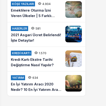
misiniz?
4.904
KÖŞE YAZILARI
Emeklilere Oturma İzni
Veren Ülkeler | 5 Farklı
Ülkede Emeklilik Hayatı
Yaşayın
581
HABERLER
2021 Asgari Ücret Belirlendi!
İşte Detaylar!
1.570
KREDI KARTI
Kredi Kartı Ekstre Tarihi
Değiştirme Nasıl Yapılır?
634
YATIRIM
En İyi Yatırım Aracı 2020
Nedir? 10 En İyi Yatırım Aracı
Hangileridir?