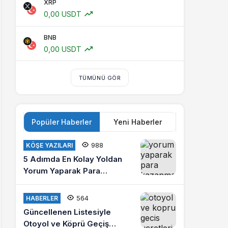
XRP
0,00 USDT
BNB
0,00 USDT
TÜMÜNÜ GÖR
Popüler Haberler
Yeni Haberler
988
KÖŞE YAZILARI
5 Adımda En Kolay Yoldan
Yorum Yaparak Para
Kazanma
564
HABERLER
Güncellenen Listesiyle
Otoyol ve Köprü Geçiş