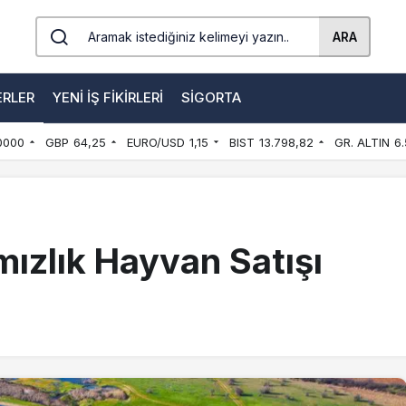
ARA
ERLER
YENI İŞ FIKIRLERI
SIGORTA
0000
GBP
64,25
EURO/USD
1,15
BIST
13.798,82
GR. ALTIN
6.
ızlık Hayvan Satışı