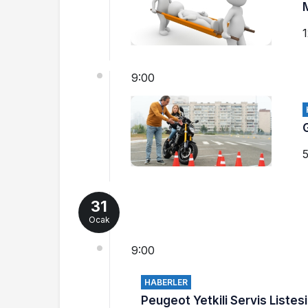
1
9:00
5
31
Ocak
9:00
HABERLER
Peugeot Yetkili Servis Listes