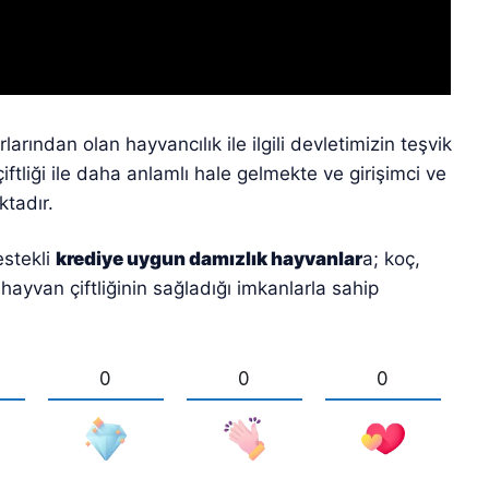
ından olan hayvancılık ile ilgili devletimizin teşvik
tliği ile daha anlamlı hale gelmekte ve girişimci ve
ktadır.
estekli
krediye uygun damızlık hayvanlar
a; koç,
ayvan çiftliğinin sağladığı imkanlarla sahip
0
0
0