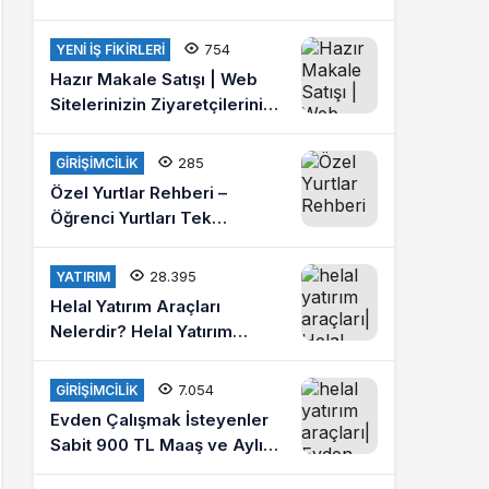
Ücretleri 2021
754
YENI İŞ FIKIRLERI
Hazır Makale Satışı | Web
Sitelerinizin Ziyaretçilerini
Arttırın
285
GIRIŞIMCILIK
Özel Yurtlar Rehberi –
Öğrenci Yurtları Tek
Platformda
28.395
YATIRIM
Helal Yatırım Araçları
Nelerdir? Helal Yatırım
Yapmak İstiyorum Diyenlere
Tavsiyeler?
7.054
GIRIŞIMCILIK
Evden Çalışmak İsteyenler
Sabit 900 TL Maaş ve Aylık
4 Bin Lira Kazanmak İster