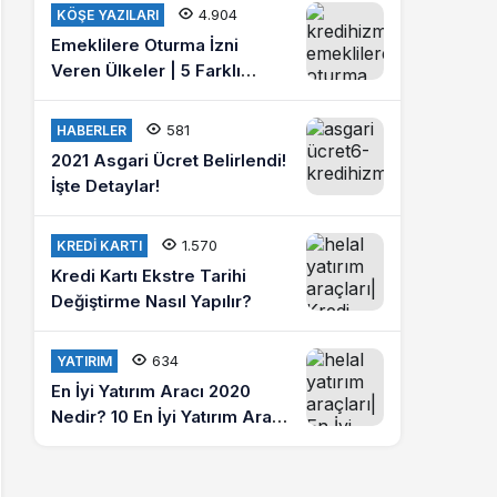
misiniz?
4.904
KÖŞE YAZILARI
Emeklilere Oturma İzni
Veren Ülkeler | 5 Farklı
Ülkede Emeklilik Hayatı
Yaşayın
581
HABERLER
2021 Asgari Ücret Belirlendi!
İşte Detaylar!
1.570
KREDI KARTI
Kredi Kartı Ekstre Tarihi
Değiştirme Nasıl Yapılır?
634
YATIRIM
En İyi Yatırım Aracı 2020
Nedir? 10 En İyi Yatırım Aracı
Hangileridir?