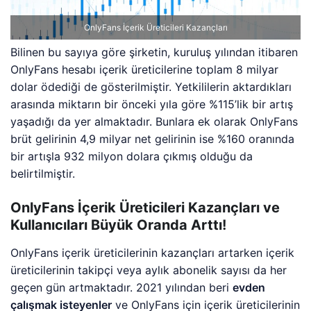
OnlyFans İçerik Üreticileri Kazançları
Bilinen bu sayıya göre şirketin, kuruluş yılından itibaren
OnlyFans hesabı içerik üreticilerine toplam 8 milyar
dolar ödediği de gösterilmiştir. Yetkililerin aktardıkları
arasında miktarın bir önceki yıla göre %115’lik bir artış
yaşadığı da yer almaktadır. Bunlara ek olarak OnlyFans
brüt gelirinin 4,9 milyar net gelirinin ise %160 oranında
bir artışla 932 milyon dolara çıkmış olduğu da
belirtilmiştir.
OnlyFans İçerik Üreticileri Kazançları ve
Kullanıcıları Büyük Oranda Arttı!
OnlyFans içerik üreticilerinin kazançları artarken içerik
üreticilerinin takipçi veya aylık abonelik sayısı da her
geçen gün artmaktadır. 2021 yılından beri
evden
çalışmak isteyenler
ve OnlyFans için içerik üreticilerinin