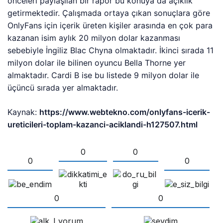
önceleri paylaşılan bir rapor bu konuya da açıklık
getirmektedir. Çalışmada ortaya çıkan sonuçlara göre
OnlyFans için içerik üreten kişiler arasında en çok para
kazanan isim aylık 20 milyon dolar kazanması
sebebiyle İngiliz Blac Chyna olmaktadır. İkinci sırada 11
milyon dolar ile bilinen oyuncu Bella Thorne yer
almaktadır. Cardi B ise bu listede 9 milyon dolar ile
üçüncü sırada yer almaktadır.
Kaynak:
https://www.webtekno.com/onlyfans-icerik-
ureticileri-toplam-kazanci-aciklandi-h127507.html
0
0
0
0
0
0