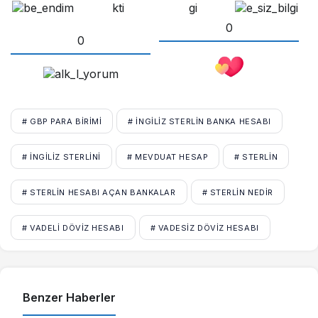
0
0
# GBP PARA BIRIMI
# İNGILIZ STERLIN BANKA HESABI
# İNGILIZ STERLINI
# MEVDUAT HESAP
# STERLIN
# STERLIN HESABI AÇAN BANKALAR
# STERLIN NEDIR
# VADELI DÖVIZ HESABI
# VADESIZ DÖVIZ HESABI
Benzer Haberler