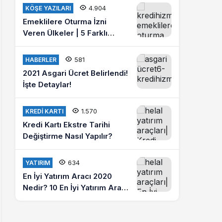
misiniz?
4.904
KÖŞE YAZILARI
Emeklilere Oturma İzni
Veren Ülkeler | 5 Farklı
Ülkede Emeklilik Hayatı
Yaşayın
581
HABERLER
2021 Asgari Ücret Belirlendi!
İşte Detaylar!
1.570
KREDI KARTI
Kredi Kartı Ekstre Tarihi
Değiştirme Nasıl Yapılır?
634
YATIRIM
En İyi Yatırım Aracı 2020
Nedir? 10 En İyi Yatırım Aracı
Hangileridir?