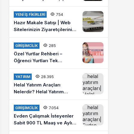
Ücretleri 2021
754
YENI İŞ FIKIRLERI
Hazır Makale Satışı | Web
Sitelerinizin Ziyaretçilerini
Arttırın
285
GIRIŞIMCILIK
Özel Yurtlar Rehberi –
Öğrenci Yurtları Tek
Platformda
28.395
YATIRIM
Helal Yatırım Araçları
Nelerdir? Helal Yatırım
Yapmak İstiyorum Diyenlere
Tavsiyeler?
7.054
GIRIŞIMCILIK
Evden Çalışmak İsteyenler
Sabit 900 TL Maaş ve Aylık
4 Bin Lira Kazanmak İster