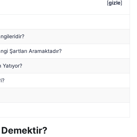
[
gizle
]
gileridir?
ngi Şartları Aramaktadır?
 Yatıyor?
i?
e Demektir?