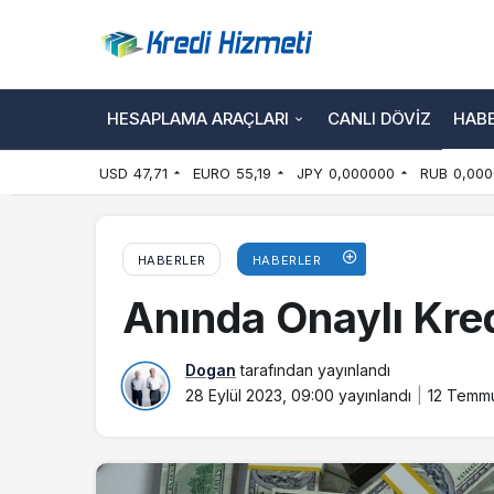
HESAPLAMA ARAÇLARI
CANLI DÖVIZ
HAB
USD
47,71
EURO
55,19
JPY
0,000000
RUB
0,000
HABERLER
HABERLER
Anında Onaylı Kred
Dogan
tarafından yayınlandı
28 Eylül 2023, 09:00
yayınlandı
12 Temmu