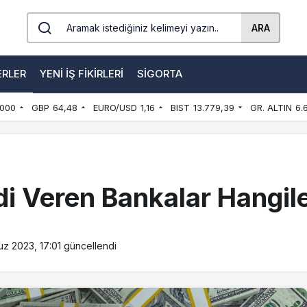
ARA
ERLER
YENI İŞ FIKIRLERI
SIGORTA
000
GBP
64,48
EURO/USD
1,16
BIST
13.779,39
GR. ALTIN
6.
i Veren Bankalar Hangile
z 2023, 17:01
güncellendi