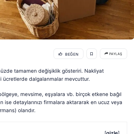
BEĞEN
PAYLAŞ
üzde tamamen değişiklik gösteriri. Nakliyat
i ücretlerde dalgalanmalar mevcuttur.
bölgeye, mevsime, eşyalara vb. birçok etkene bağıl
en ise detaylarınızı firmalara aktararak en ucuz veya
ormans) olandır.
[
gizle
]