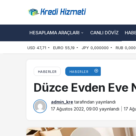
HESAPLAMA ARAÇLARI
CANLI DÖVIZ
HAB
USD
47,71
EURO
55,19
JPY
0,000000
RUB
0,000
HABERLER
HABERLER
Düzce Evden Eve Na
admin_kre
tarafından yayınlandı
17 Ağustos 2022, 09:00
yayınlandı
17 Ağ