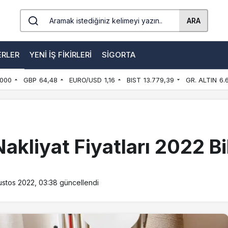
ARA
ERLER
YENI İŞ FIKIRLERI
SIGORTA
000
GBP
64,48
EURO/USD
1,16
BIST
13.779,39
GR. ALTIN
6.
kliyat Fiyatları 2022 Bil
ustos 2022, 03:38
güncellendi