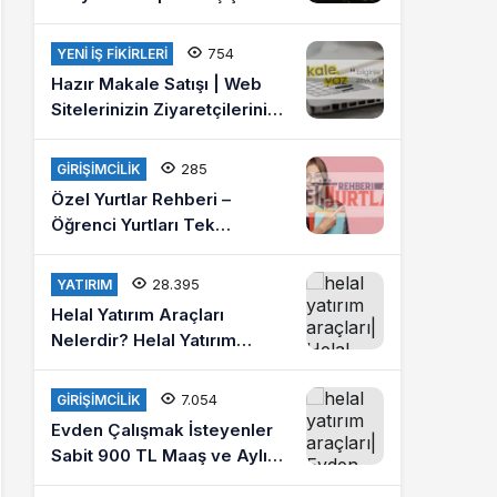
Ücretleri 2021
754
YENI İŞ FIKIRLERI
Hazır Makale Satışı | Web
Sitelerinizin Ziyaretçilerini
Arttırın
285
GIRIŞIMCILIK
Özel Yurtlar Rehberi –
Öğrenci Yurtları Tek
Platformda
28.395
YATIRIM
Helal Yatırım Araçları
Nelerdir? Helal Yatırım
Yapmak İstiyorum Diyenlere
Tavsiyeler?
7.054
GIRIŞIMCILIK
Evden Çalışmak İsteyenler
Sabit 900 TL Maaş ve Aylık
4 Bin Lira Kazanmak İster