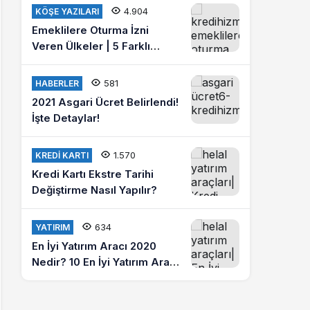
misiniz?
4.904
KÖŞE YAZILARI
Emeklilere Oturma İzni
Veren Ülkeler | 5 Farklı
Ülkede Emeklilik Hayatı
Yaşayın
581
HABERLER
2021 Asgari Ücret Belirlendi!
İşte Detaylar!
1.570
KREDI KARTI
Kredi Kartı Ekstre Tarihi
Değiştirme Nasıl Yapılır?
634
YATIRIM
En İyi Yatırım Aracı 2020
Nedir? 10 En İyi Yatırım Aracı
Hangileridir?