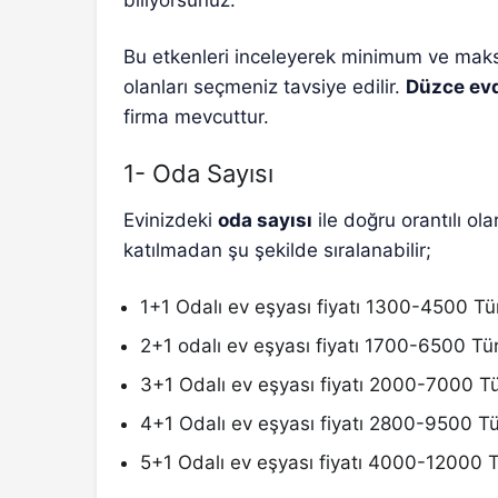
Bu etkenleri inceleyerek minimum ve mak
olanları seçmeniz tavsiye edilir.
Düzce evd
firma mevcuttur.
1- Oda Sayısı
Evinizdeki
oda sayısı
ile doğru orantılı ol
katılmadan şu şekilde sıralanabilir;
1+1 Odalı ev eşyası fiyatı 1300-4500 Tür
2+1 odalı ev eşyası fiyatı 1700-6500 Türk
3+1 Odalı ev eşyası fiyatı 2000-7000 Tür
4+1 Odalı ev eşyası fiyatı 2800-9500 Tür
5+1 Odalı ev eşyası fiyatı 4000-12000 Tü